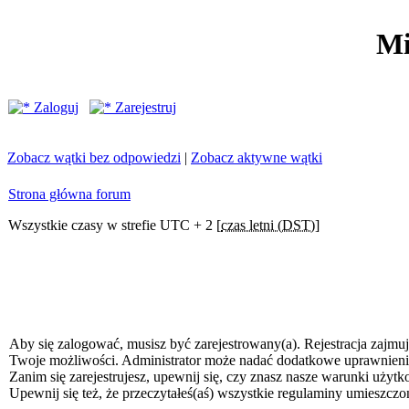
Mi
Zaloguj
Zarejestruj
Zobacz wątki bez odpowiedzi
|
Zobacz aktywne wątki
Strona główna forum
Wszystkie czasy w strefie UTC + 2 [
czas letni (DST)
]
Aby się zalogować, musisz być zarejestrowany(a). Rejestracja zajmuj
Twoje możliwości. Administrator może nadać dodatkowe uprawnien
Zanim się zarejestrujesz, upewnij się, czy znasz nasze warunki użytk
Upewnij się też, że przeczytałeś(aś) wszystkie regulaminy umieszczo