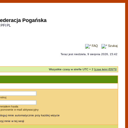
ederacja Pogańska
 PFI PL
FAQ
Szukaj
Teraz jest niedziela, 9 sierpnia 2026, 15:42
Wszystkie czasy w strefie UTC + 2 [
czas letni (DST)
]
estruj
mniałem hasła
j ponownie e-mail aktywacyjny
loguj mnie automatycznie przy każdej wizycie
ryj mnie w tej sesji