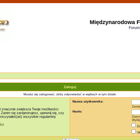
Międzynarodowa F
Forum
Zaloguj
Musisz się zalogować, żeby odpowiadać w wątkach w tym dziale.
Nazwa użytkownika:
Zarej
 i znacznie zwiększa Twoje możliwości.
Hasło:
nim się zarejestrujesz, upewnij się, czy
rzeczytałeś(aś) wszystkie regulaminy
Zapo
Wyśli
ści
Za
Uk