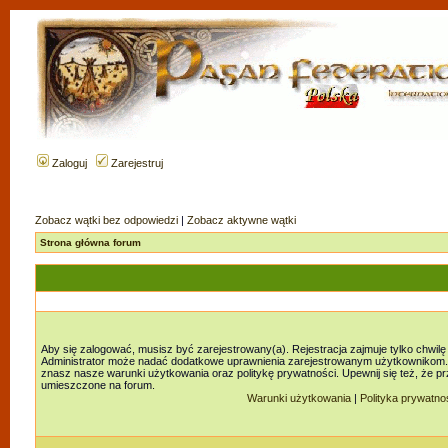
Zaloguj
Zarejestruj
Zobacz wątki bez odpowiedzi
|
Zobacz aktywne wątki
Strona główna forum
Aby się zalogować, musisz być zarejestrowany(a). Rejestracja zajmuje tylko chwilę
Administrator może nadać dodatkowe uprawnienia zarejestrowanym użytkownikom. Za
znasz nasze warunki użytkowania oraz politykę prywatności. Upewnij się też, że p
umieszczone na forum.
Warunki użytkowania
|
Polityka prywatno