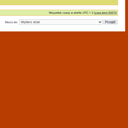
Wszystkie czasy w strefie UTC + 2 [
czas letni (DST)
]
Skocz do: