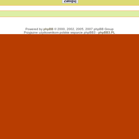
Powered by
phpBB
© 2000, 2002, 2005, 2007 phpBB Group
Przyjazne użytkownikom polskie wsparcie phpBB3 -
phpBB3.PL