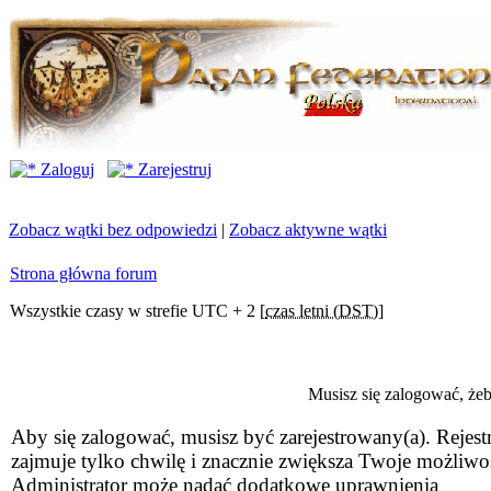
Zaloguj
Zarejestruj
Zobacz wątki bez odpowiedzi
|
Zobacz aktywne wątki
Strona główna forum
Wszystkie czasy w strefie UTC + 2 [
czas letni (DST)
]
Musisz się zalogować, że
Aby się zalogować, musisz być zarejestrowany(a). Rejestr
zajmuje tylko chwilę i znacznie zwiększa Twoje możliwo
Administrator może nadać dodatkowe uprawnienia