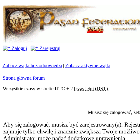
Zaloguj
Zarejestruj
Zobacz wątki bez odpowiedzi
|
Zobacz aktywne wątki
Strona główna forum
Wszystkie czasy w strefie UTC + 2 [
czas letni (DST)
]
Musisz się zalogować, że
Aby się zalogować, musisz być zarejestrowany(a). Rejestr
zajmuje tylko chwilę i znacznie zwiększa Twoje możliwo
Administrator może nadać dodatkowe uprawnienia