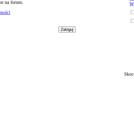
ne na forum.
Wy
tności
Skoc