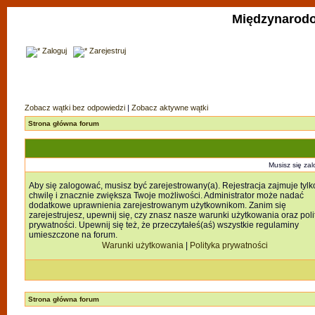
Międzynarodo
Zaloguj
Zarejestruj
Zobacz wątki bez odpowiedzi
|
Zobacz aktywne wątki
Strona główna forum
Musisz się zal
Aby się zalogować, musisz być zarejestrowany(a). Rejestracja zajmuje tylk
chwilę i znacznie zwiększa Twoje możliwości. Administrator może nadać
dodatkowe uprawnienia zarejestrowanym użytkownikom. Zanim się
zarejestrujesz, upewnij się, czy znasz nasze warunki użytkowania oraz poli
prywatności. Upewnij się też, że przeczytałeś(aś) wszystkie regulaminy
umieszczone na forum.
Warunki użytkowania
|
Polityka prywatności
Strona główna forum