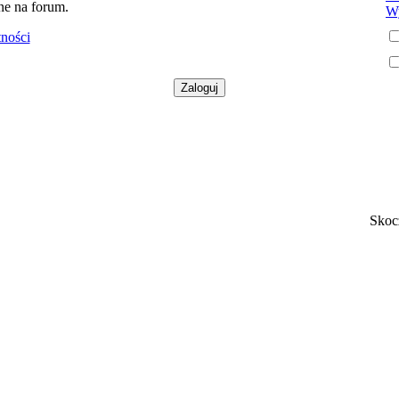
ne na forum.
Wy
tności
Skoc