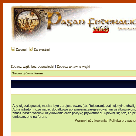
Zaloguj
Zarejestruj
Zobacz wątki bez odpowiedzi
|
Zobacz aktywne wątki
Strona główna forum
Aby się zalogować, musisz być zarejestrowany(a). Rejestracja zajmuje tylko chwilę
Administrator może nadać dodatkowe uprawnienia zarejestrowanym użytkownikom. Za
znasz nasze warunki użytkowania oraz politykę prywatności. Upewnij się też, że p
umieszczone na forum.
Warunki użytkowania
|
Polityka prywatno