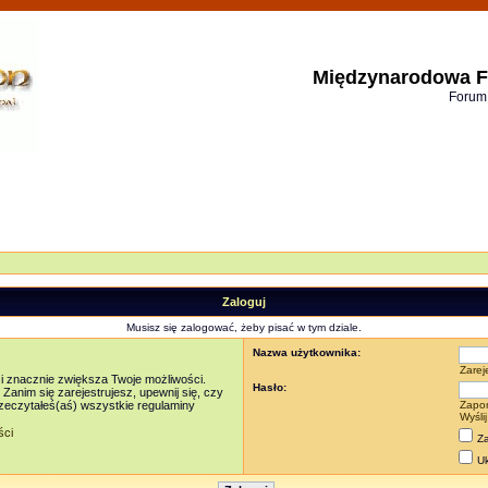
Międzynarodowa F
Forum
Zaloguj
Musisz się zalogować, żeby pisać w tym dziale.
Nazwa użytkownika:
Zarej
 i znacznie zwiększa Twoje możliwości.
Hasło:
nim się zarejestrujesz, upewnij się, czy
rzeczytałeś(aś) wszystkie regulaminy
Zapo
Wyśli
ści
Za
Uk