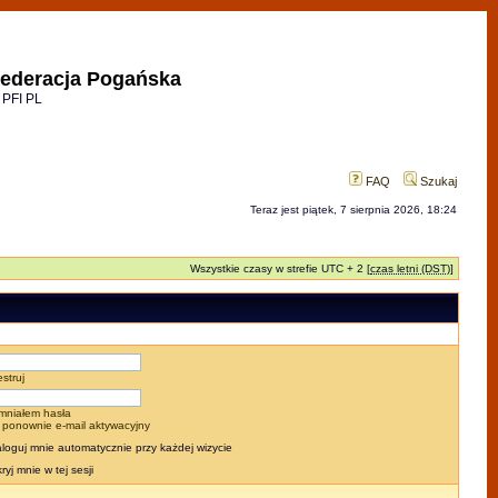
ederacja Pogańska
 PFI PL
FAQ
Szukaj
Teraz jest piątek, 7 sierpnia 2026, 18:24
Wszystkie czasy w strefie UTC + 2 [
czas letni (DST)
]
estruj
mniałem hasła
j ponownie e-mail aktywacyjny
loguj mnie automatycznie przy każdej wizycie
ryj mnie w tej sesji