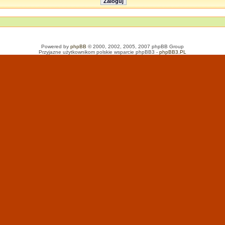
Powered by
phpBB
© 2000, 2002, 2005, 2007 phpBB Group
Przyjazne użytkownikom polskie wsparcie phpBB3 -
phpBB3.PL