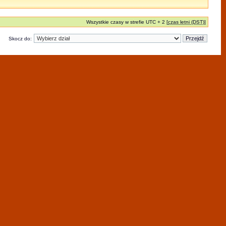
Wszystkie czasy w strefie UTC + 2 [
czas letni (DST)
]
Skocz do: