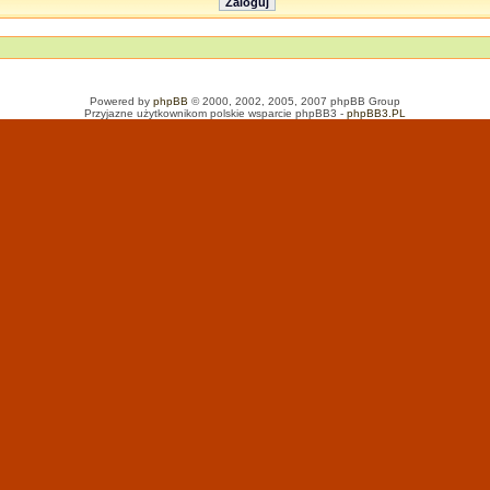
Powered by
phpBB
© 2000, 2002, 2005, 2007 phpBB Group
Przyjazne użytkownikom polskie wsparcie phpBB3 -
phpBB3.PL