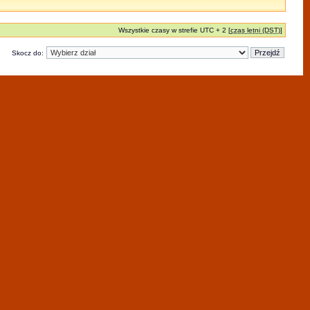
Wszystkie czasy w strefie UTC + 2 [
czas letni (DST)
]
Skocz do: