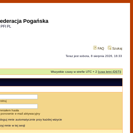
ederacja Pogańska
 PFI PL
FAQ
Szukaj
Teraz jest sobota, 8 sierpnia 2026, 16:33
Wszystkie czasy w strefie UTC + 2 [
czas letni (DST)
]
estruj
mniałem hasła
j ponownie e-mail aktywacyjny
loguj mnie automatycznie przy każdej wizycie
ryj mnie w tej sesji