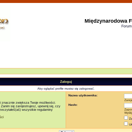
Międzynarodowa F
Forum
Zaloguj
Aby oglądać profile musisz się zalogować.
Nazwa użytkownika:
Zarej
 i znacznie zwiększa Twoje możliwości.
Hasło:
nim się zarejestrujesz, upewnij się, czy
rzeczytałeś(aś) wszystkie regulaminy
Zapo
Wyśli
ści
Za
Uk