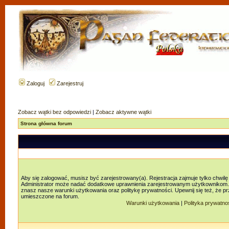
Zaloguj
Zarejestruj
Zobacz wątki bez odpowiedzi
|
Zobacz aktywne wątki
Strona główna forum
Aby się zalogować, musisz być zarejestrowany(a). Rejestracja zajmuje tylko chwilę
Administrator może nadać dodatkowe uprawnienia zarejestrowanym użytkownikom. Za
znasz nasze warunki użytkowania oraz politykę prywatności. Upewnij się też, że p
umieszczone na forum.
Warunki użytkowania
|
Polityka prywatno