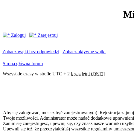
Mi
Zaloguj
Zarejestruj
Zobacz wątki bez odpowiedzi
|
Zobacz aktywne wątki
Strona główna forum
Wszystkie czasy w strefie UTC + 2 [
czas letni (DST)
]
Aby się zalogować, musisz być zarejestrowany(a). Rejestracja zajmuj
Twoje możliwości. Administrator może nadać dodatkowe uprawnien
Zanim się zarejestrujesz, upewnij się, czy znasz nasze warunki użytk
Upewnij się też, że przeczytałeś(aś) wszystkie regulaminy umieszczo