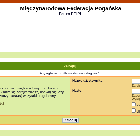
Międzynarodowa Federacja Pogańska
Forum PFI PL
Zaloguj
Aby oglądać profile musisz się zalogować.
Nazwa użytkownika:
Zarej
 i znacznie zwiększa Twoje możliwości.
Hasło:
nim się zarejestrujesz, upewnij się, czy
rzeczytałeś(aś) wszystkie regulaminy
Zapo
Wyśli
ści
Za
Uk