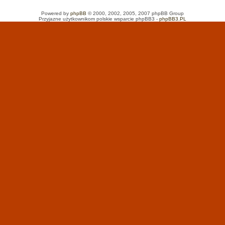
Powered by
phpBB
© 2000, 2002, 2005, 2007 phpBB Group
Przyjazne użytkownikom polskie wsparcie phpBB3 -
phpBB3.PL