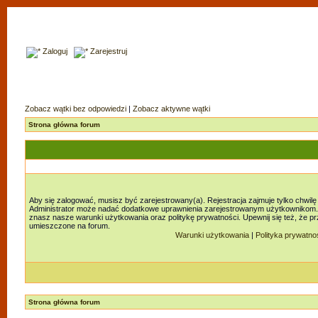
Zaloguj
Zarejestruj
Zobacz wątki bez odpowiedzi
|
Zobacz aktywne wątki
Strona główna forum
Aby się zalogować, musisz być zarejestrowany(a). Rejestracja zajmuje tylko chwilę
Administrator może nadać dodatkowe uprawnienia zarejestrowanym użytkownikom. Za
znasz nasze warunki użytkowania oraz politykę prywatności. Upewnij się też, że p
umieszczone na forum.
Warunki użytkowania
|
Polityka prywatno
Strona główna forum