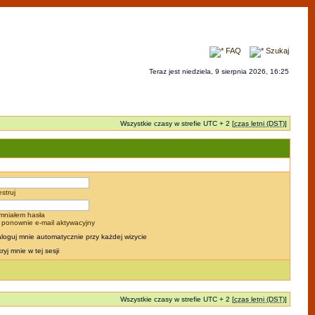
FAQ
Szukaj
Teraz jest niedziela, 9 sierpnia 2026, 16:25
Wszystkie czasy w strefie UTC + 2 [
czas letni (DST)
]
estruj
mniałem hasła
j ponownie e-mail aktywacyjny
loguj mnie automatycznie przy każdej wizycie
ryj mnie w tej sesji
Wszystkie czasy w strefie UTC + 2 [
czas letni (DST)
]