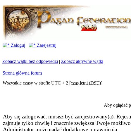
Zaloguj
Zarejestruj
Zobacz wątki bez odpowiedzi
|
Zobacz aktywne wątki
Strona główna forum
Wszystkie czasy w strefie UTC + 2 [
czas letni (DST)
]
Aby oglądać pr
Aby się zalogować, musisz być zarejestrowany(a). Rejestr
zajmuje tylko chwilę i znacznie zwiększa Twoje możliwo
Administrator może nadać dodatkowe uprawnienia