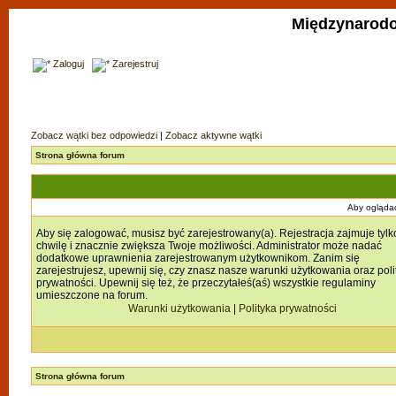
Międzynarodo
Zaloguj
Zarejestruj
Zobacz wątki bez odpowiedzi
|
Zobacz aktywne wątki
Strona główna forum
Aby oglądać
Aby się zalogować, musisz być zarejestrowany(a). Rejestracja zajmuje tylk
chwilę i znacznie zwiększa Twoje możliwości. Administrator może nadać
dodatkowe uprawnienia zarejestrowanym użytkownikom. Zanim się
zarejestrujesz, upewnij się, czy znasz nasze warunki użytkowania oraz poli
prywatności. Upewnij się też, że przeczytałeś(aś) wszystkie regulaminy
umieszczone na forum.
Warunki użytkowania
|
Polityka prywatności
Strona główna forum