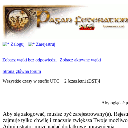
Zaloguj
Zarejestruj
Zobacz wątki bez odpowiedzi
|
Zobacz aktywne wątki
Strona główna forum
Wszystkie czasy w strefie UTC + 2 [
czas letni (DST)
]
Aby oglądać pr
Aby się zalogować, musisz być zarejestrowany(a). Rejestr
zajmuje tylko chwilę i znacznie zwiększa Twoje możliwo
Administrator może nadać dodatkowe uprawnienia