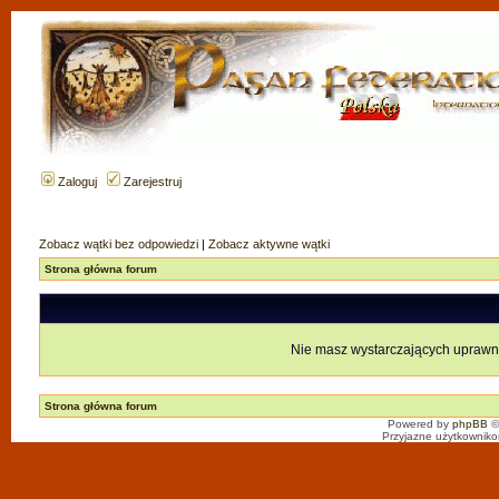
Zaloguj
Zarejestruj
Zobacz wątki bez odpowiedzi
|
Zobacz aktywne wątki
Strona główna forum
Nie masz wystarczających uprawn
Strona główna forum
Powered by
phpBB
©
Przyjazne użytkowniko