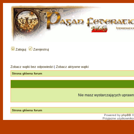
Zaloguj
Zarejestruj
Zobacz wątki bez odpowiedzi
|
Zobacz aktywne wątki
Strona główna forum
Nie masz wystarczających uprawn
Strona główna forum
Powered by
phpBB
©
Przyjazne użytkowniko