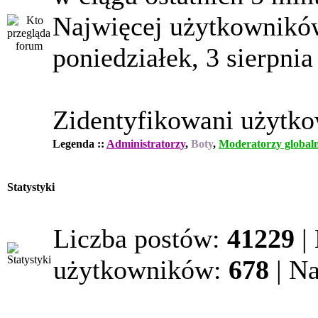
Najwięcej użytkowników
poniedziałek, 3 sierpnia
Zidentyfikowani użytk
Legenda ::
Administratorzy
,
Boty
,
Moderatorzy globaln
Statystyki
Liczba postów:
41229
|
użytkowników:
678
| N