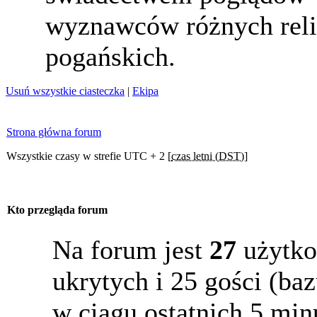
wyznawców różnych reli
pogańskich.
Usuń wszystkie ciasteczka
|
Ekipa
Strona główna forum
Wszystkie czasy w strefie UTC + 2 [
czas letni (DST)
]
Kto przegląda forum
Na forum jest
27
użytko
ukrytych i 25 gości (b
w ciągu ostatnich 5 min