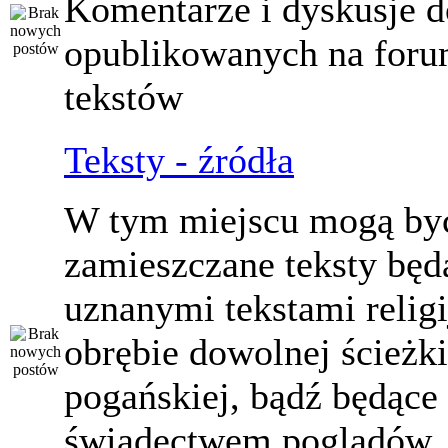
Komentarze i dyskusje d
opublikowanych na for
tekstów
Teksty - źródła
W tym miejscu mogą by
zamieszczane teksty będ
uznanymi tekstami relig
obrębie dowolnej ścieżki
pogańskiej, bądź będące
świadectwem poglądów