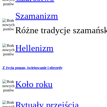
Szamanizm
Różne tradycje szamańs
Hellenizm
Z życia pogan, świętowanie i obrzędy
Koło roku
Rytuały przejścia