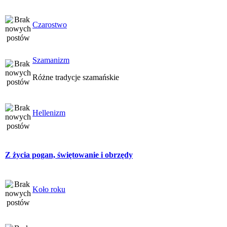
Czarostwo
Szamanizm
Różne tradycje szamańskie
Hellenizm
Z życia pogan, świętowanie i obrzędy
Koło roku