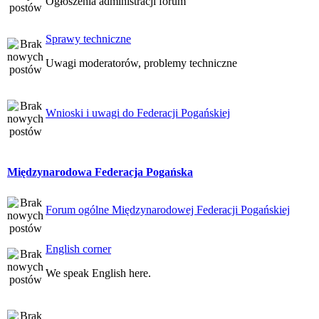
Ogłoszenia administracji forum
Sprawy techniczne
Uwagi moderatorów, problemy techniczne
Wnioski i uwagi do Federacji Pogańskiej
Międzynarodowa Federacja Pogańska
Forum ogólne Międzynarodowej Federacji Pogańskiej
English corner
We speak English here.