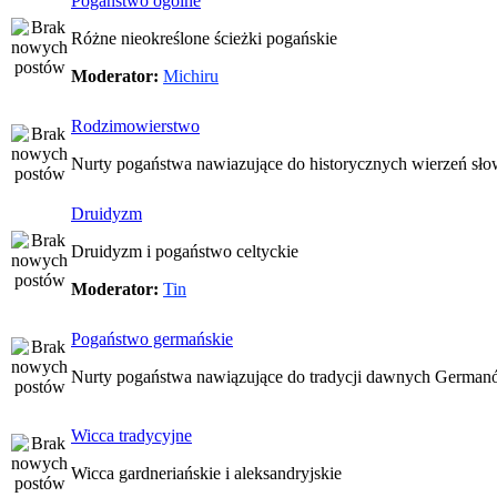
Pogaństwo ogólne
Różne nieokreślone ścieżki pogańskie
Moderator:
Michiru
Rodzimowierstwo
Nurty pogaństwa nawiazujące do historycznych wierzeń sło
Druidyzm
Druidyzm i pogaństwo celtyckie
Moderator:
Tin
Pogaństwo germańskie
Nurty pogaństwa nawiązujące do tradycji dawnych Germa
Wicca tradycyjne
Wicca gardneriańskie i aleksandryjskie