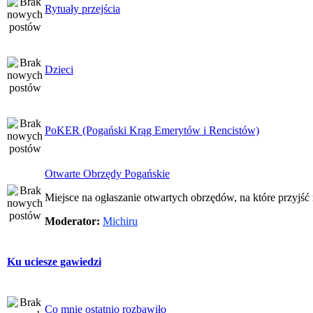
Rytuały przejścia
Dzieci
PoKER (Pogański Krąg Emerytów i Rencistów)
Otwarte Obrzędy Pogańskie
Miejsce na ogłaszanie otwartych obrzędów, na które przyjś
Moderator:
Michiru
Ku uciesze gawiedzi
Co mnie ostatnio rozbawiło