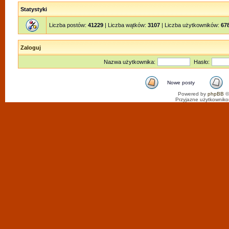
Statystyki
Liczba postów:
41229
| Liczba wątków:
3107
| Liczba użytkowników:
67
Zaloguj
Nazwa użytkownika:
Hasło:
Nowe posty
Powered by
phpBB
©
Przyjazne użytkowniko