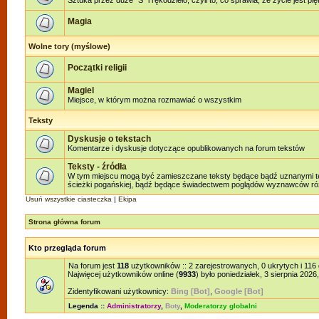
Sztuka przez duże "S" i rękodzieło, czyli to, co sprawia, że życie jest pi
Magia
Wolne tory (myślowe)
Początki religii
Magiel
Miejsce, w którym można rozmawiać o wszystkim
Teksty
Dyskusje o tekstach
Komentarze i dyskusje dotyczące opublikowanych na forum tekstów
Teksty - źródła
W tym miejscu mogą być zamieszczane teksty będące bądź uznanymi teks
ścieżki pogańskiej, bądź będące świadectwem poglądów wyznawców różn
Usuń wszystkie ciasteczka
|
Ekipa
Strona główna forum
Kto przegląda forum
Na forum jest
118
użytkowników :: 2 zarejestrowanych, 0 ukrytych i 116
Najwięcej użytkowników online (
9933
) było poniedziałek, 3 sierpnia 2026
Zidentyfikowani użytkownicy:
Bing [Bot]
,
Google [Bot]
Legenda ::
Administratorzy
,
Boty
,
Moderatorzy globalni