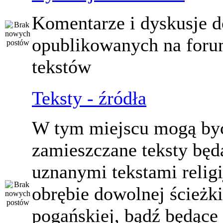
Komentarze i dyskusje d
opublikowanych na for
tekstów
Teksty - źródła
W tym miejscu mogą by
zamieszczane teksty będ
uznanymi tekstami relig
obrębie dowolnej ścieżki
pogańskiej, bądź będące