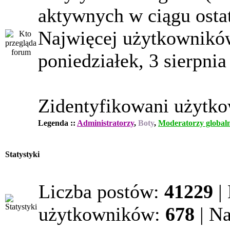
aktywnych w ciągu osta
Najwięcej użytkowników
poniedziałek, 3 sierpnia
Zidentyfikowani użytk
Legenda ::
Administratorzy
,
Boty
,
Moderatorzy globaln
Statystyki
Liczba postów:
41229
|
użytkowników:
678
| N