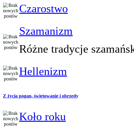
Czarostwo
Szamanizm
Różne tradycje szamańs
Hellenizm
Z życia pogan, świętowanie i obrzędy
Koło roku