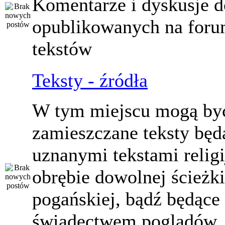
Komentarze i dyskusje d
opublikowanych na for
tekstów
Teksty - źródła
W tym miejscu mogą by
zamieszczane teksty będ
uznanymi tekstami relig
obrębie dowolnej ścieżki
pogańskiej, bądź będące
świadectwem poglądów