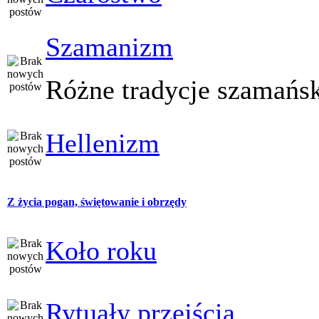
Szamanizm
Różne tradycje szamańs
Hellenizm
Z życia pogan, świętowanie i obrzędy
Koło roku
Rytuały przejścia