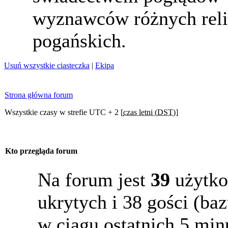
wyznawców różnych reli
pogańskich.
Usuń wszystkie ciasteczka
|
Ekipa
Strona główna forum
Wszystkie czasy w strefie UTC + 2 [
czas letni (DST)
]
Kto przegląda forum
Na forum jest
39
użytko
ukrytych i 38 gości (b
w ciągu ostatnich 5 min