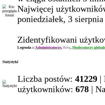
Najwięcej użytkowników
poniedziałek, 3 sierpnia
Zidentyfikowani użytk
Legenda ::
Administratorzy
,
Boty
,
Moderatorzy globaln
Statystyki
Liczba postów:
41229
|
użytkowników:
678
| N