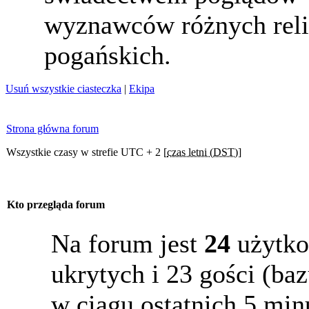
wyznawców różnych reli
pogańskich.
Usuń wszystkie ciasteczka
|
Ekipa
Strona główna forum
Wszystkie czasy w strefie UTC + 2 [
czas letni (DST)
]
Kto przegląda forum
Na forum jest
24
użytko
ukrytych i 23 gości (b
w ciągu ostatnich 5 min