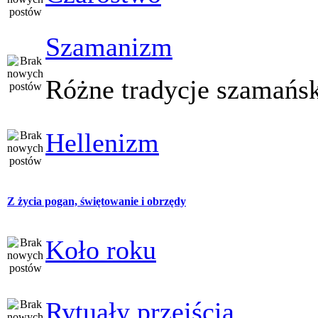
Szamanizm
Różne tradycje szamańs
Hellenizm
Z życia pogan, świętowanie i obrzędy
Koło roku
Rytuały przejścia