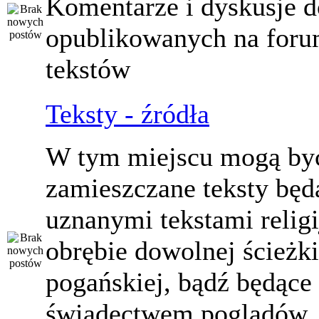
Komentarze i dyskusje d
opublikowanych na for
tekstów
Teksty - źródła
W tym miejscu mogą by
zamieszczane teksty będ
uznanymi tekstami relig
obrębie dowolnej ścieżki
pogańskiej, bądź będące
świadectwem poglądów