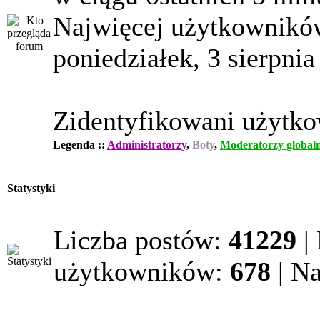
Najwięcej użytkowników
poniedziałek, 3 sierpnia
Zidentyfikowani użytk
Legenda ::
Administratorzy
,
Boty
,
Moderatorzy globaln
Statystyki
Liczba postów:
41229
|
użytkowników:
678
| N