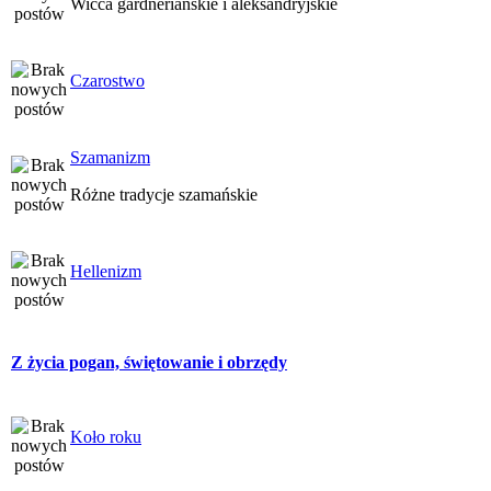
Wicca gardneriańskie i aleksandryjskie
Czarostwo
Szamanizm
Różne tradycje szamańskie
Hellenizm
Z życia pogan, świętowanie i obrzędy
Koło roku