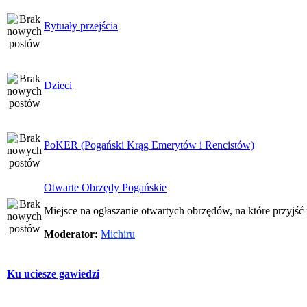
Rytuały przejścia
Dzieci
PoKER (Pogański Krąg Emerytów i Rencistów)
Otwarte Obrzędy Pogańskie
Miejsce na ogłaszanie otwartych obrzędów, na które przyjś
Moderator:
Michiru
Ku uciesze gawiedzi