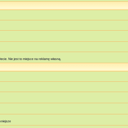
cie. Nie jest to miejsce na reklamę własną.
ękniejsze