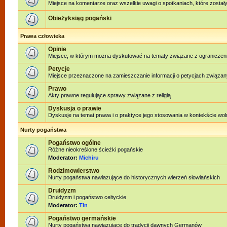
Miejsce na komentarze oraz wszelkie uwagi o spotkaniach, które zostały
Obieżyksiąg pogański
Prawa człowieka
Opinie
Miejsce, w którym można dyskutować na tematy związane z ograniczen
Petycje
Miejsce przeznaczone na zamieszczanie informacji o petycjach związan
Prawo
Akty prawne regulujące sprawy związane z religią
Dyskusja o prawie
Dyskusje na temat prawa i o praktyce jego stosowania w kontekście woln
Nurty pogaństwa
Pogaństwo ogólne
Różne nieokreślone ścieżki pogańskie
Moderator:
Michiru
Rodzimowierstwo
Nurty pogaństwa nawiazujące do historycznych wierzeń słowiańskich
Druidyzm
Druidyzm i pogaństwo celtyckie
Moderator:
Tin
Pogaństwo germańskie
Nurty pogaństwa nawiązujące do tradycji dawnych Germanów