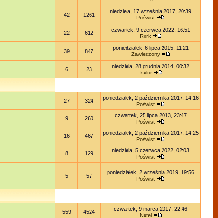
niedziela, 17 września 2017, 20:39
42
1261
Poświst
czwartek, 9 czerwca 2022, 16:51
22
612
Rork
poniedziałek, 6 lipca 2015, 11:21
39
847
Zawieszony
niedziela, 28 grudnia 2014, 00:32
6
23
Iselor
poniedziałek, 2 października 2017, 14:16
27
324
Poświst
czwartek, 25 lipca 2013, 23:47
9
260
Poświst
poniedziałek, 2 października 2017, 14:25
16
467
Poświst
niedziela, 5 czerwca 2022, 02:03
8
129
Poświst
poniedziałek, 2 września 2019, 19:56
5
57
Poświst
czwartek, 9 marca 2017, 22:46
559
4524
Nutel