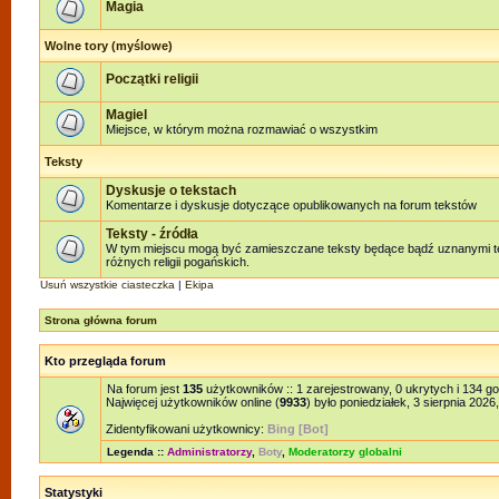
Magia
Wolne tory (myślowe)
Początki religii
Magiel
Miejsce, w którym można rozmawiać o wszystkim
Teksty
Dyskusje o tekstach
Komentarze i dyskusje dotyczące opublikowanych na forum tekstów
Teksty - źródła
W tym miejscu mogą być zamieszczane teksty będące bądź uznanymi te
różnych religii pogańskich.
Usuń wszystkie ciasteczka
|
Ekipa
Strona główna forum
Kto przegląda forum
Na forum jest
135
użytkowników :: 1 zarejestrowany, 0 ukrytych i 134 g
Najwięcej użytkowników online (
9933
) było poniedziałek, 3 sierpnia 2026
Zidentyfikowani użytkownicy:
Bing [Bot]
Legenda ::
Administratorzy
,
Boty
,
Moderatorzy globalni
Statystyki