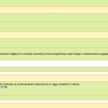
kstami religijnymi w obrębie dowolnej ścieżki pogańskiej, bądź będące świadectwem pog
ości (bazuje na użytkownikach aktywnych w ciągu ostatnich 5 minut)
, 07:55