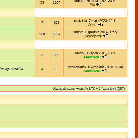
sobota, 25 maja 2013, 23:30
55
1367
Mia
niedziela, 7 maja 2023, 19:11
7
109
Wend
sobota, 6 grudnia 2014, 17:27
280
5336
Epikurejczyk
wtorek, 12 lipca 2011, 10:30
8
369
Amvaradel
poniedziałek, 6 września 2010, 08:00
lądów wyznawców
4
5
Amvaradel
Wszystkie czasy w strefie UTC + 2 [
czas letni (DST)
]