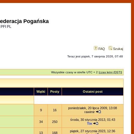
ederacja Pogańska
 PFI PL
FAQ
Szukaj
Teraz jest piątek, 7 sierpnia 2026, 07:48
Wszystkie czasy w strefie UTC + 2 [
czas letni (DST)
]
Wątki
Posty
Ostatni post
poniedziałek, 20 lipca 2009, 13:08
9
16
rawimir
środa, 30 stycznia 2013, 01:43
34
250
Tin
piątek, 27 stycznia 2023, 12:36
13
168