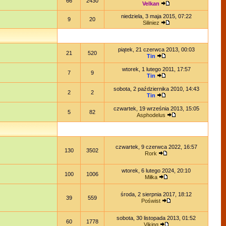
66
2430
Velkan
niedziela, 3 maja 2015, 07:22
9
20
Siliniez
piątek, 21 czerwca 2013, 00:03
21
520
Tin
wtorek, 1 lutego 2011, 17:57
7
9
Tin
sobota, 2 października 2010, 14:43
2
2
Tin
czwartek, 19 września 2013, 15:05
5
82
Asphodelus
czwartek, 9 czerwca 2022, 16:57
130
3502
Rork
wtorek, 6 lutego 2024, 20:10
100
1006
Miłka
środa, 2 sierpnia 2017, 18:12
39
559
Poświst
sobota, 30 listopada 2013, 01:52
60
1778
Viking