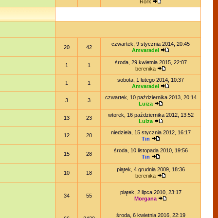
Rork
czwartek, 9 stycznia 2014, 20:45
20
42
Amvaradel
środa, 29 kwietnia 2015, 22:07
1
1
berenika
sobota, 1 lutego 2014, 10:37
1
1
Amvaradel
czwartek, 10 października 2013, 20:14
3
3
Luiza
wtorek, 16 października 2012, 13:52
13
23
Luiza
niedziela, 15 stycznia 2012, 16:17
12
20
Tin
środa, 10 listopada 2010, 19:56
15
28
Tin
piątek, 4 grudnia 2009, 18:36
10
18
berenika
piątek, 2 lipca 2010, 23:17
34
55
Morgana
środa, 6 kwietnia 2016, 22:19