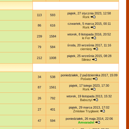
piątek, 27 stycznia 2023, 12:58
113
593
Rork
czwartek, 5 marca 2015, 00:11
86
616
Rork
wtorek, 8 listopada 2016, 20:52
239
1584
le Fer
środa, 20 września 2017, 11:16
79
584
ciernisty
piątek, 25 września 2015, 08:28
212
1008
Siliniez
poniedziałek, 2 października 2017, 15:09
34
538
Poświst
piątek, 17 lutego 2023, 17:30
87
1561
Rork
wtorek, 19 listopada 2013, 15:32
26
792
Babsztyl
piątek, 29 marca 2013, 17:02
27
401
Żmisław Trygławic
poniedziałek, 26 maja 2014, 22:06
47
594
Amvaradel