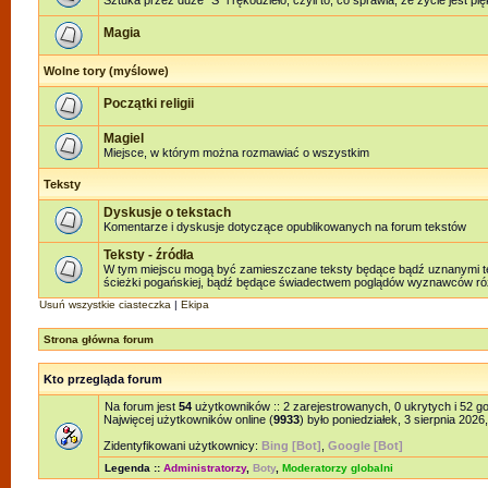
Sztuka przez duże "S" i rękodzieło, czyli to, co sprawia, że życie jest pi
Magia
Wolne tory (myślowe)
Początki religii
Magiel
Miejsce, w którym można rozmawiać o wszystkim
Teksty
Dyskusje o tekstach
Komentarze i dyskusje dotyczące opublikowanych na forum tekstów
Teksty - źródła
W tym miejscu mogą być zamieszczane teksty będące bądź uznanymi teks
ścieżki pogańskiej, bądź będące świadectwem poglądów wyznawców różn
Usuń wszystkie ciasteczka
|
Ekipa
Strona główna forum
Kto przegląda forum
Na forum jest
54
użytkowników :: 2 zarejestrowanych, 0 ukrytych i 52 g
Najwięcej użytkowników online (
9933
) było poniedziałek, 3 sierpnia 2026
Zidentyfikowani użytkownicy:
Bing [Bot]
,
Google [Bot]
Legenda ::
Administratorzy
,
Boty
,
Moderatorzy globalni