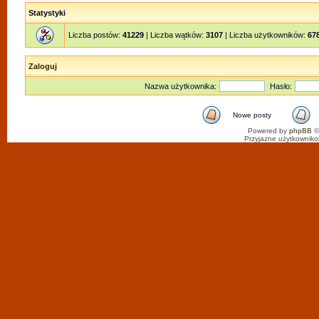
Statystyki
Liczba postów:
41229
| Liczba wątków:
3107
| Liczba użytkowników:
67
Zaloguj
Nazwa użytkownika:
Hasło:
Nowe posty
Powered by
phpBB
©
Przyjazne użytkowniko