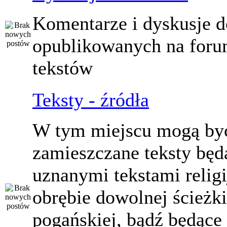
Komentarze i dyskusje d
opublikowanych na for
tekstów
Teksty - źródła
W tym miejscu mogą by
zamieszczane teksty będ
uznanymi tekstami relig
obrębie dowolnej ścieżki
pogańskiej, bądź będące