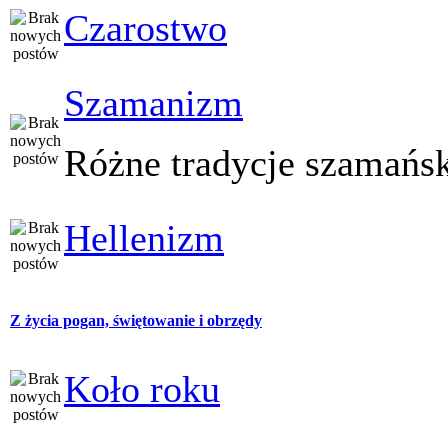
Czarostwo
Szamanizm
Różne tradycje szamańs
Hellenizm
Z życia pogan, świętowanie i obrzędy
Koło roku