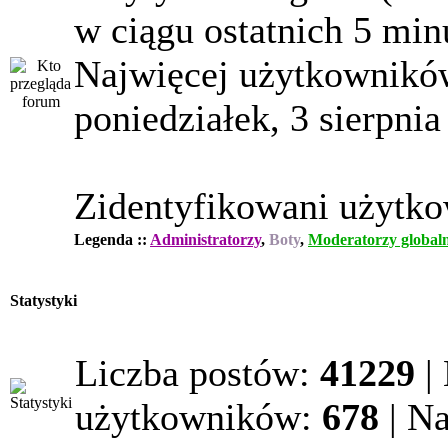
w ciągu ostatnich 5 min
Najwięcej użytkowników
poniedziałek, 3 sierpnia
Zidentyfikowani użytk
Legenda ::
Administratorzy
,
Boty
,
Moderatorzy globaln
Statystyki
Liczba postów:
41229
|
użytkowników:
678
| N