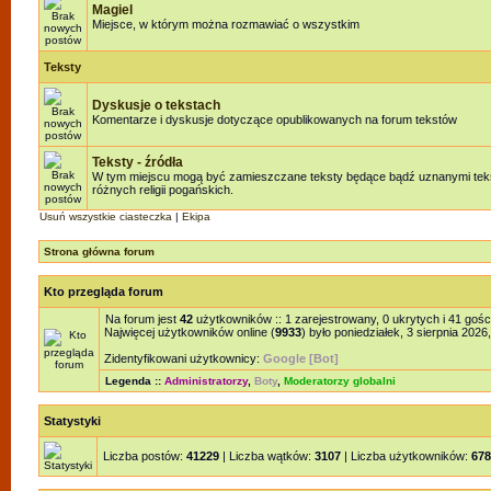
Magiel
Miejsce, w którym można rozmawiać o wszystkim
Teksty
Dyskusje o tekstach
Komentarze i dyskusje dotyczące opublikowanych na forum tekstów
Teksty - źródła
W tym miejscu mogą być zamieszczane teksty będące bądź uznanymi teks
różnych religii pogańskich.
Usuń wszystkie ciasteczka
|
Ekipa
Strona główna forum
Kto przegląda forum
Na forum jest
42
użytkowników :: 1 zarejestrowany, 0 ukrytych i 41 gośc
Najwięcej użytkowników online (
9933
) było poniedziałek, 3 sierpnia 2026
Zidentyfikowani użytkownicy:
Google [Bot]
Legenda ::
Administratorzy
,
Boty
,
Moderatorzy globalni
Statystyki
Liczba postów:
41229
| Liczba wątków:
3107
| Liczba użytkowników:
678