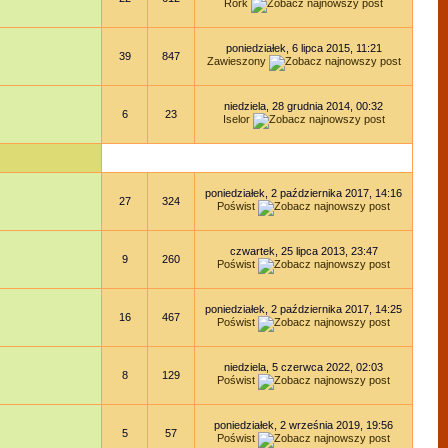
Rork
poniedziałek, 6 lipca 2015, 11:21
39
847
Zawieszony
niedziela, 28 grudnia 2014, 00:32
6
23
Iselor
poniedziałek, 2 października 2017, 14:16
27
324
Poświst
czwartek, 25 lipca 2013, 23:47
9
260
Poświst
poniedziałek, 2 października 2017, 14:25
16
467
Poświst
niedziela, 5 czerwca 2022, 02:03
8
129
Poświst
poniedziałek, 2 września 2019, 19:56
5
57
Poświst