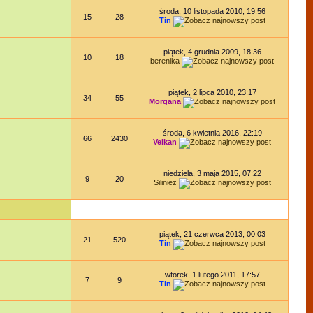
środa, 10 listopada 2010, 19:56
15
28
Tin
piątek, 4 grudnia 2009, 18:36
10
18
berenika
piątek, 2 lipca 2010, 23:17
34
55
Morgana
środa, 6 kwietnia 2016, 22:19
66
2430
Velkan
niedziela, 3 maja 2015, 07:22
9
20
Siliniez
piątek, 21 czerwca 2013, 00:03
21
520
Tin
wtorek, 1 lutego 2011, 17:57
7
9
Tin