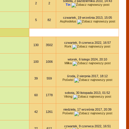
sobota, 2 października 2010, 14:43
2
2
Tin
czwartek, 19 września 2013, 15:05
5
82
Asphodelus
czwartek, 9 czerwca 2022, 16:57
130
3502
Rork
wtorek, 6 lutego 2024, 20:10
100
1006
Miłka
środa, 2 sierpnia 2017, 18:12
39
559
Poświst
sobota, 30 listopada 2013, 01:52
60
1778
Viking
niedziela, 17 września 2017, 20:39
42
1261
Poświst
czwartek, 9 czerwca 2022, 16:51
22
612