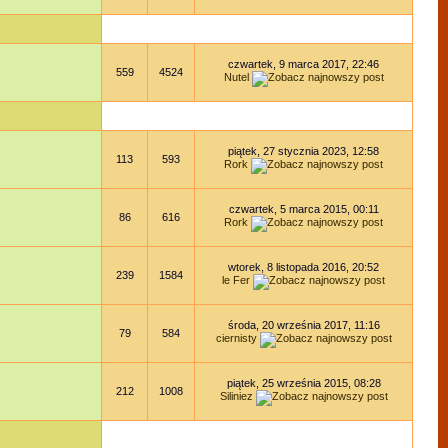
czwartek, 9 marca 2017, 22:46
559
4524
Nutel
piątek, 27 stycznia 2023, 12:58
113
593
Rork
czwartek, 5 marca 2015, 00:11
86
616
Rork
wtorek, 8 listopada 2016, 20:52
239
1584
le Fer
środa, 20 września 2017, 11:16
79
584
ciernisty
piątek, 25 września 2015, 08:28
212
1008
Siliniez