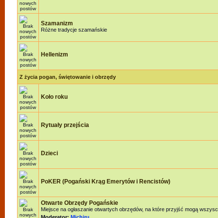
Szamanizm
Różne tradycje szamańskie
Hellenizm
Z życia pogan, świętowanie i obrzędy
Koło roku
Rytuały przejścia
Dzieci
PoKER (Pogański Krąg Emerytów i Rencistów)
Otwarte Obrzędy Pogańskie
Miejsce na ogłaszanie otwartych obrzędów, na które przyjść mogą wszysc
Moderator:
Michiru