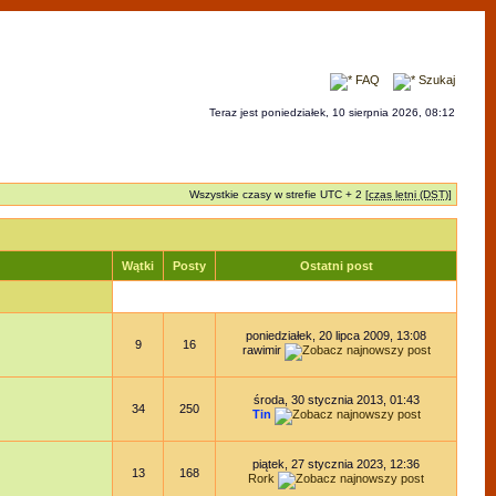
FAQ
Szukaj
Teraz jest poniedziałek, 10 sierpnia 2026, 08:12
Wszystkie czasy w strefie UTC + 2 [
czas letni (DST)
]
Wątki
Posty
Ostatni post
poniedziałek, 20 lipca 2009, 13:08
9
16
rawimir
środa, 30 stycznia 2013, 01:43
34
250
Tin
piątek, 27 stycznia 2023, 12:36
13
168
Rork