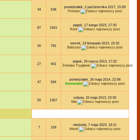
poniedziałek, 2 października 2017, 15:09
34
538
Poświst
piątek, 17 lutego 2023, 17:30
87
1561
Rork
wtorek, 19 listopada 2013, 15:32
26
792
Babsztyl
piątek, 29 marca 2013, 17:02
27
401
Żmisław Trygławic
poniedziałek, 26 maja 2014, 22:06
47
594
Amvaradel
sobota, 25 maja 2013, 23:30
55
1367
Mia
niedziela, 7 maja 2023, 19:11
7
109
Wend