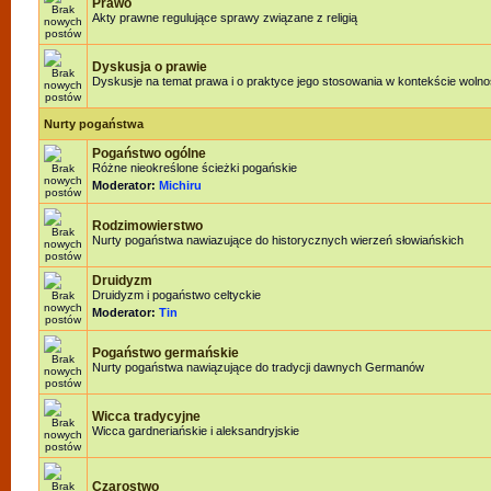
Prawo
Akty prawne regulujące sprawy związane z religią
Dyskusja o prawie
Dyskusje na temat prawa i o praktyce jego stosowania w kontekście wolnoś
Nurty pogaństwa
Pogaństwo ogólne
Różne nieokreślone ścieżki pogańskie
Moderator:
Michiru
Rodzimowierstwo
Nurty pogaństwa nawiazujące do historycznych wierzeń słowiańskich
Druidyzm
Druidyzm i pogaństwo celtyckie
Moderator:
Tin
Pogaństwo germańskie
Nurty pogaństwa nawiązujące do tradycji dawnych Germanów
Wicca tradycyjne
Wicca gardneriańskie i aleksandryjskie
Czarostwo