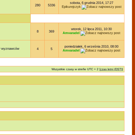
sobota, 6 grudnia 2014, 17:27
280
5336
Epikurejczyk
wtorek, 12 lipca 2011, 10:30
8
369
Amvaradel
poniedziałek, 6 września 2010, 08:00
dów wyznawców
4
5
Amvaradel
Wszystkie czasy w strefie UTC + 2 [
czas letni (DST)
]