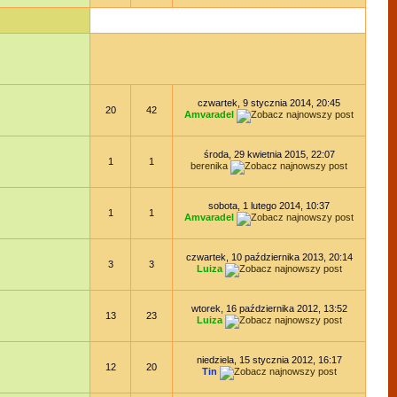
czwartek, 9 stycznia 2014, 20:45
20
42
Amvaradel
środa, 29 kwietnia 2015, 22:07
1
1
berenika
sobota, 1 lutego 2014, 10:37
1
1
Amvaradel
czwartek, 10 października 2013, 20:14
3
3
Luiza
wtorek, 16 października 2012, 13:52
13
23
Luiza
niedziela, 15 stycznia 2012, 16:17
12
20
Tin