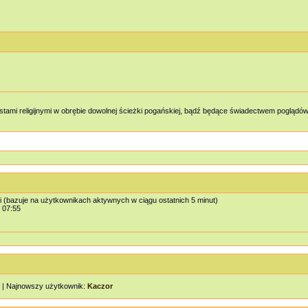
tami religijnymi w obrębie dowolnej ścieżki pogańskiej, bądź będące świadectwem poglą
i (bazuje na użytkownikach aktywnych w ciągu ostatnich 5 minut)
, 07:55
| Najnowszy użytkownik:
Kaczor