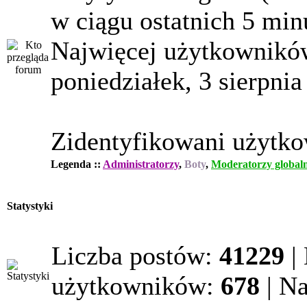
w ciągu ostatnich 5 min
Najwięcej użytkowników
poniedziałek, 3 sierpnia
Zidentyfikowani użytk
Legenda ::
Administratorzy
,
Boty
,
Moderatorzy globaln
Statystyki
Liczba postów:
41229
|
użytkowników:
678
| N