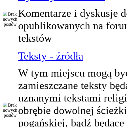
Komentarze i dyskusje d
opublikowanych na for
tekstów
Teksty - źródła
W tym miejscu mogą by
zamieszczane teksty będ
uznanymi tekstami relig
obrębie dowolnej ścieżki
pogańskiej, bądź będące