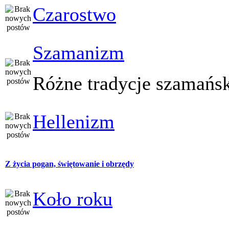
Czarostwo
Szamanizm
Różne tradycje szamańs
Hellenizm
Z życia pogan, świętowanie i obrzędy
Koło roku