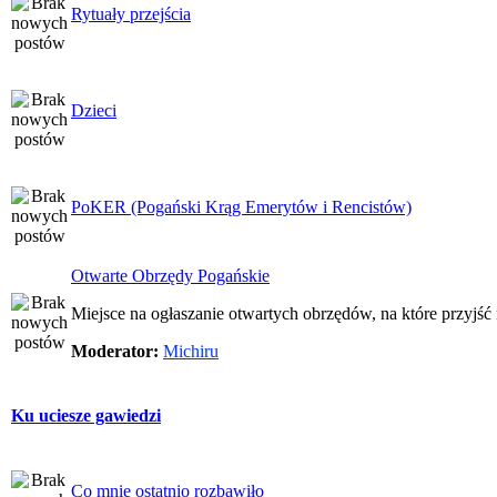
Rytuały przejścia
Dzieci
PoKER (Pogański Krąg Emerytów i Rencistów)
Otwarte Obrzędy Pogańskie
Miejsce na ogłaszanie otwartych obrzędów, na które przyjś
Moderator:
Michiru
Ku uciesze gawiedzi
Co mnie ostatnio rozbawiło