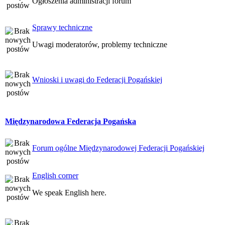
Ogłoszenia administracji forum
Sprawy techniczne
Uwagi moderatorów, problemy techniczne
Wnioski i uwagi do Federacji Pogańskiej
Międzynarodowa Federacja Pogańska
Forum ogólne Międzynarodowej Federacji Pogańskiej
English corner
We speak English here.