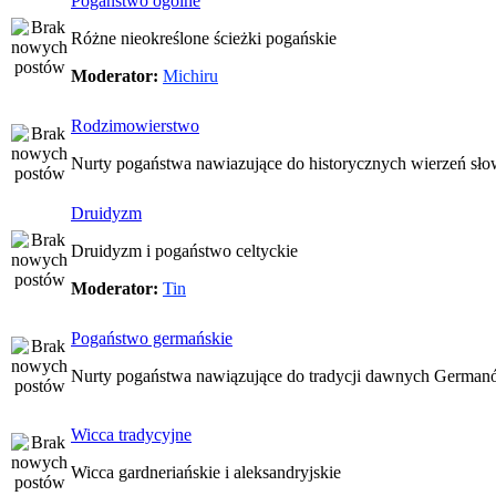
Pogaństwo ogólne
Różne nieokreślone ścieżki pogańskie
Moderator:
Michiru
Rodzimowierstwo
Nurty pogaństwa nawiazujące do historycznych wierzeń sło
Druidyzm
Druidyzm i pogaństwo celtyckie
Moderator:
Tin
Pogaństwo germańskie
Nurty pogaństwa nawiązujące do tradycji dawnych Germa
Wicca tradycyjne
Wicca gardneriańskie i aleksandryjskie