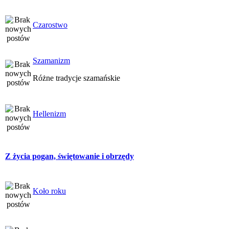
Czarostwo
Szamanizm
Różne tradycje szamańskie
Hellenizm
Z życia pogan, świętowanie i obrzędy
Koło roku