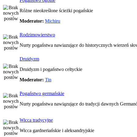
Pogaństwo ogólne
Różne nieokreślone ścieżki pogańskie
Moderator:
Michiru
Rodzimowierstwo
Nurty pogaństwa nawiazujące do historycznych wierzeń sło
Druidyzm
Druidyzm i pogaństwo celtyckie
Moderator:
Tin
Pogaństwo germańskie
Nurty pogaństwa nawiązujące do tradycji dawnych Germa
Wicca tradycyjne
Wicca gardneriańskie i aleksandryjskie