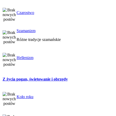
Czarostwo
Szamanizm
Różne tradycje szamańskie
Hellenizm
Z życia pogan, świętowanie i obrzędy
Koło roku