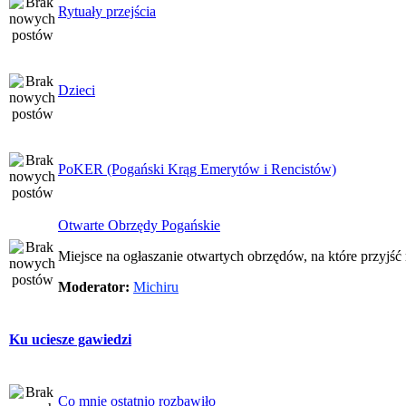
Rytuały przejścia
Dzieci
PoKER (Pogański Krąg Emerytów i Rencistów)
Otwarte Obrzędy Pogańskie
Miejsce na ogłaszanie otwartych obrzędów, na które przyjś
Moderator:
Michiru
Ku uciesze gawiedzi
Co mnie ostatnio rozbawiło