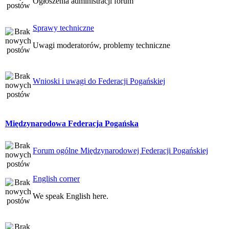
Ogłoszenia administracji forum
Sprawy techniczne
Uwagi moderatorów, problemy techniczne
Wnioski i uwagi do Federacji Pogańskiej
Międzynarodowa Federacja Pogańska
Forum ogólne Międzynarodowej Federacji Pogańskiej
English corner
We speak English here.