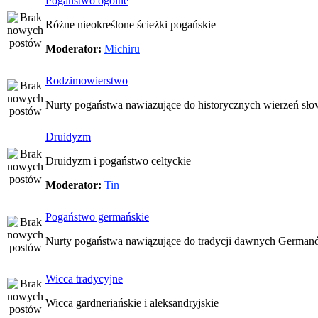
Pogaństwo ogólne
Różne nieokreślone ścieżki pogańskie
Moderator:
Michiru
Rodzimowierstwo
Nurty pogaństwa nawiazujące do historycznych wierzeń sło
Druidyzm
Druidyzm i pogaństwo celtyckie
Moderator:
Tin
Pogaństwo germańskie
Nurty pogaństwa nawiązujące do tradycji dawnych Germa
Wicca tradycyjne
Wicca gardneriańskie i aleksandryjskie