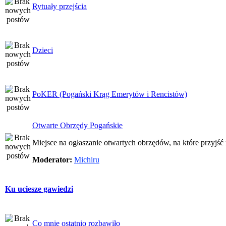
Rytuały przejścia
Dzieci
PoKER (Pogański Krąg Emerytów i Rencistów)
Otwarte Obrzędy Pogańskie
Miejsce na ogłaszanie otwartych obrzędów, na które przyjś
Moderator:
Michiru
Ku uciesze gawiedzi
Co mnie ostatnio rozbawiło