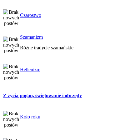
Czarostwo
Szamanizm
Różne tradycje szamańskie
Hellenizm
Z życia pogan, świętowanie i obrzędy
Koło roku