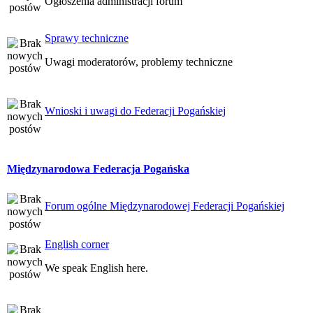
Ogłoszenia administracji forum
Sprawy techniczne
Uwagi moderatorów, problemy techniczne
Wnioski i uwagi do Federacji Pogańskiej
Międzynarodowa Federacja Pogańska
Forum ogólne Międzynarodowej Federacji Pogańskiej
English corner
We speak English here.