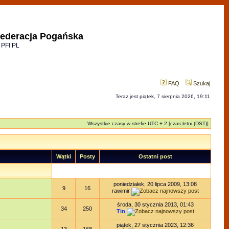
ederacja Pogańska
 PFI PL
FAQ
Szukaj
Teraz jest piątek, 7 sierpnia 2026, 19:11
Wszystkie czasy w strefie UTC + 2 [
czas letni (DST)
]
Wątki
Posty
Ostatni post
poniedziałek, 20 lipca 2009, 13:08
9
16
rawimir
środa, 30 stycznia 2013, 01:43
34
250
Tin
piątek, 27 stycznia 2023, 12:36