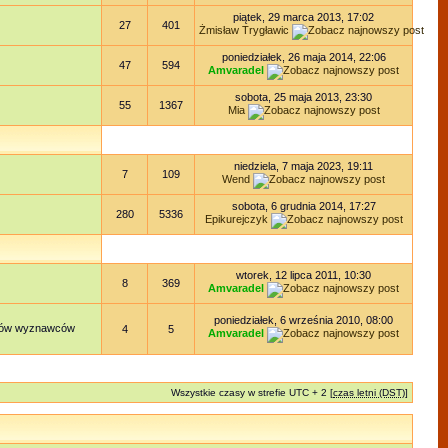
piątek, 29 marca 2013, 17:02
27
401
Żmisław Trygławic
poniedziałek, 26 maja 2014, 22:06
47
594
Amvaradel
sobota, 25 maja 2013, 23:30
55
1367
Mia
niedziela, 7 maja 2023, 19:11
7
109
Wend
sobota, 6 grudnia 2014, 17:27
280
5336
Epikurejczyk
wtorek, 12 lipca 2011, 10:30
8
369
Amvaradel
poniedziałek, 6 września 2010, 08:00
lądów wyznawców
4
5
Amvaradel
Wszystkie czasy w strefie UTC + 2 [
czas letni (DST)
]