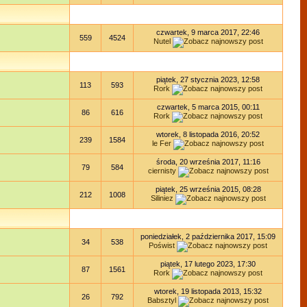
czwartek, 9 marca 2017, 22:46
559
4524
Nutel
piątek, 27 stycznia 2023, 12:58
113
593
Rork
czwartek, 5 marca 2015, 00:11
86
616
Rork
wtorek, 8 listopada 2016, 20:52
239
1584
le Fer
środa, 20 września 2017, 11:16
79
584
ciernisty
piątek, 25 września 2015, 08:28
212
1008
Siliniez
poniedziałek, 2 października 2017, 15:09
34
538
Poświst
piątek, 17 lutego 2023, 17:30
87
1561
Rork
wtorek, 19 listopada 2013, 15:32
26
792
Babsztyl