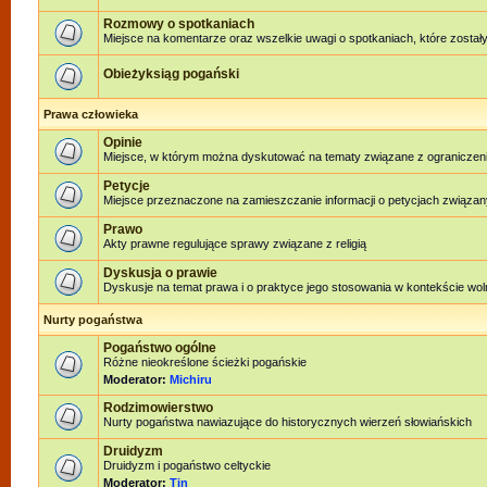
Rozmowy o spotkaniach
Miejsce na komentarze oraz wszelkie uwagi o spotkaniach, które zostały
Obieżyksiąg pogański
Prawa człowieka
Opinie
Miejsce, w którym można dyskutować na tematy związane z ograniczen
Petycje
Miejsce przeznaczone na zamieszczanie informacji o petycjach związan
Prawo
Akty prawne regulujące sprawy związane z religią
Dyskusja o prawie
Dyskusje na temat prawa i o praktyce jego stosowania w kontekście woln
Nurty pogaństwa
Pogaństwo ogólne
Różne nieokreślone ścieżki pogańskie
Moderator:
Michiru
Rodzimowierstwo
Nurty pogaństwa nawiazujące do historycznych wierzeń słowiańskich
Druidyzm
Druidyzm i pogaństwo celtyckie
Moderator:
Tin