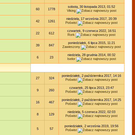
sobota, 30 listopada 2013, 01:52
60
1778
Viking
niedziela, 17 września 2017, 20:39
42
1261
Poświst
czwartek, 9 czerwca 2022, 16:51
22
612
Rork
poniedziałek, 6 lipca 2015, 11:21
39
847
Zawieszony
niedziela, 28 grudnia 2014, 00:32
6
23
Iselor
poniedziałek, 2 października 2017, 14:16
27
324
Poświst
czwartek, 25 lipca 2013, 23:47
9
260
Poświst
poniedziałek, 2 października 2017, 14:25
16
467
Poświst
niedziela, 5 czerwca 2022, 02:03
8
129
Poświst
poniedziałek, 2 września 2019, 19:56
5
57
Poświst