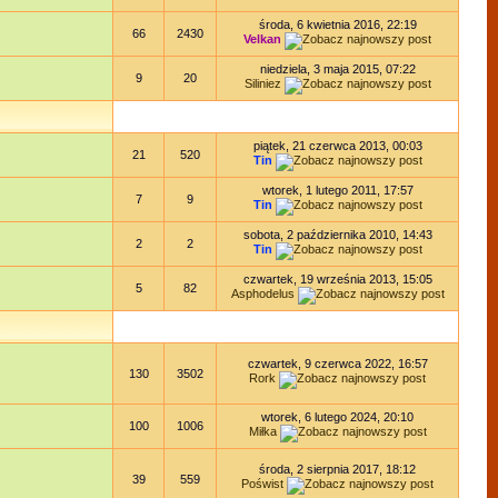
środa, 6 kwietnia 2016, 22:19
66
2430
Velkan
niedziela, 3 maja 2015, 07:22
9
20
Siliniez
piątek, 21 czerwca 2013, 00:03
21
520
Tin
wtorek, 1 lutego 2011, 17:57
7
9
Tin
sobota, 2 października 2010, 14:43
2
2
Tin
czwartek, 19 września 2013, 15:05
5
82
Asphodelus
czwartek, 9 czerwca 2022, 16:57
130
3502
Rork
wtorek, 6 lutego 2024, 20:10
100
1006
Miłka
środa, 2 sierpnia 2017, 18:12
39
559
Poświst