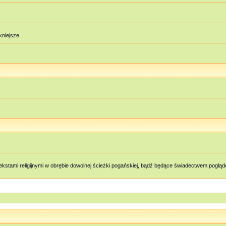
ękniejsze
kstami religijnymi w obrębie dowolnej ścieżki pogańskiej, bądź będące świadectwem pog