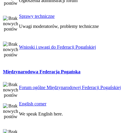
Ogłoszenia administracji forum
Sprawy techniczne
Uwagi moderatorów, problemy techniczne
Wnioski i uwagi do Federacji Pogańskiej
Międzynarodowa Federacja Pogańska
Forum ogólne Międzynarodowej Federacji Pogańskiej
English corner
We speak English here.