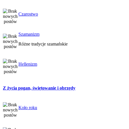
Czarostwo
Szamanizm
Różne tradycje szamańskie
Hellenizm
Z życia pogan, świętowanie i obrzędy
Koło roku