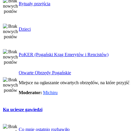
Rytuały przejścia
Dzieci
PoKER (Pogański Krąg Emerytów i Rencistów)
Otwarte Obrzędy Pogańskie
Miejsce na ogłaszanie otwartych obrzędów, na które przyjś
Moderator:
Michiru
Ku uciesze gawiedzi
Co mnie ostatnio rozbawiło