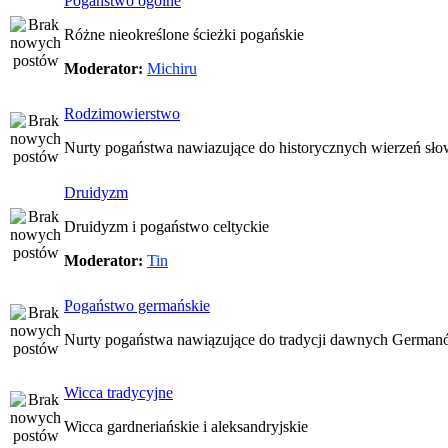
Pogaństwo ogólne
Różne nieokreślone ścieżki pogańskie
Moderator:
Michiru
Rodzimowierstwo
Nurty pogaństwa nawiazujące do historycznych wierzeń sło
Druidyzm
Druidyzm i pogaństwo celtyckie
Moderator:
Tin
Pogaństwo germańskie
Nurty pogaństwa nawiązujące do tradycji dawnych Germa
Wicca tradycyjne
Wicca gardneriańskie i aleksandryjskie