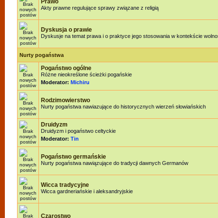
Prawo
Akty prawne regulujące sprawy związane z religią
Dyskusja o prawie
Dyskusje na temat prawa i o praktyce jego stosowania w kontekście wolnoś
Nurty pogaństwa
Pogaństwo ogólne
Różne nieokreślone ścieżki pogańskie
Moderator:
Michiru
Rodzimowierstwo
Nurty pogaństwa nawiazujące do historycznych wierzeń słowiańskich
Druidyzm
Druidyzm i pogaństwo celtyckie
Moderator:
Tin
Pogaństwo germańskie
Nurty pogaństwa nawiązujące do tradycji dawnych Germanów
Wicca tradycyjne
Wicca gardneriańskie i aleksandryjskie
Czarostwo