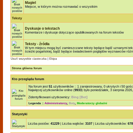
Magiel
Miejsce, w którym można rozmawiać o wszystkim
Teksty
Dyskusje o tekstach
Komentarze i dyskusje dotyczące opublikowanych na forum tekstów
Teksty - źródła
W tym miejscu mogą być zamieszczane teksty będące bądź uznanymi teksta
ścieżki pogańskiej, bądź będące świadectwem poglądów wyznawców różnyc
Usuń wszystkie ciasteczka
|
Ekipa
Strona główna forum
Kto przegląda forum
Na forum jest
51
użytkowników :: 1 zarejestrowany, 0 ukrytych i 50 gośc
Najwięcej użytkowników online (
9933
) było poniedziałek, 3 sierpnia 2026
Zidentyfikowani użytkownicy:
Bing [Bot]
Legenda ::
Administratorzy
,
Boty
,
Moderatorzy globalni
Statystyki
Liczba postów:
41229
| Liczba wątków:
3107
| Liczba użytkowników:
678