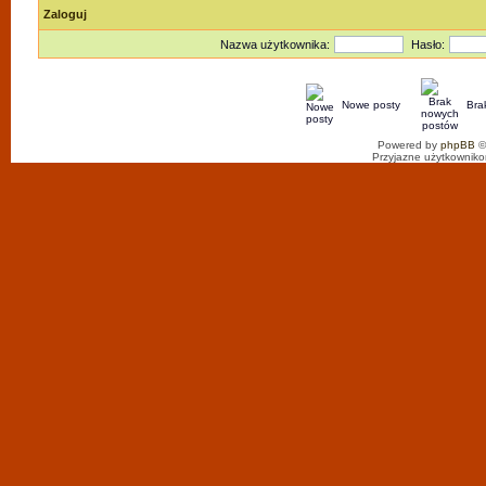
Zaloguj
Nazwa użytkownika:
Hasło:
Nowe posty
Bra
Powered by
phpBB
©
Przyjazne użytkowniko