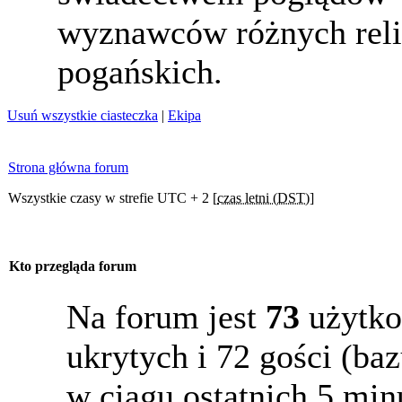
wyznawców różnych reli
pogańskich.
Usuń wszystkie ciasteczka
|
Ekipa
Strona główna forum
Wszystkie czasy w strefie UTC + 2 [
czas letni (DST)
]
Kto przegląda forum
Na forum jest
73
użytko
ukrytych i 72 gości (b
w ciągu ostatnich 5 min