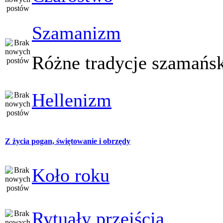
Szamanizm
Różne tradycje szamańs
Hellenizm
Z życia pogan, świętowanie i obrzędy
Koło roku
Rytuały przejścia