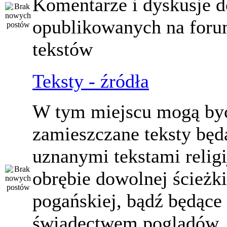
Komentarze i dyskusje d
opublikowanych na for
tekstów
Teksty - źródła
W tym miejscu mogą by
zamieszczane teksty będ
uznanymi tekstami relig
obrębie dowolnej ścieżki
pogańskiej, bądź będące
świadectwem poglądów