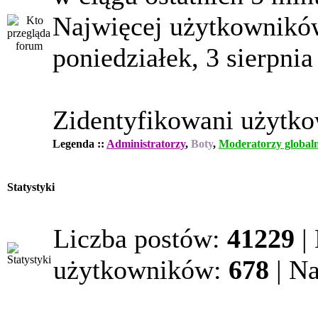
Najwięcej użytkowników
poniedziałek, 3 sierpnia
Zidentyfikowani użytk
Legenda ::
Administratorzy
,
Boty
,
Moderatorzy globaln
Statystyki
Liczba postów:
41229
|
użytkowników:
678
| N