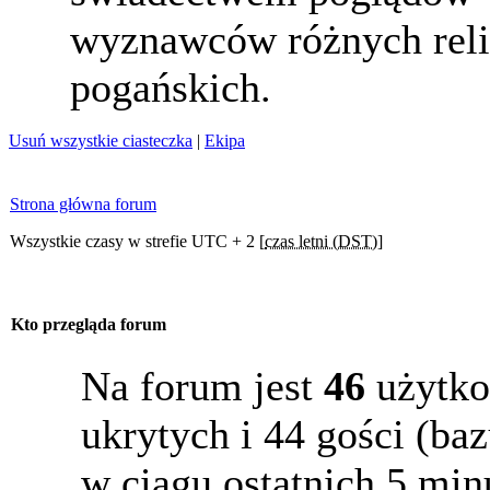
wyznawców różnych reli
pogańskich.
Usuń wszystkie ciasteczka
|
Ekipa
Strona główna forum
Wszystkie czasy w strefie UTC + 2 [
czas letni (DST)
]
Kto przegląda forum
Na forum jest
46
użytko
ukrytych i 44 gości (b
w ciągu ostatnich 5 min