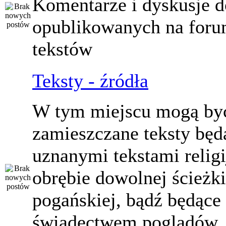
Komentarze i dyskusje d
opublikowanych na for
tekstów
Teksty - źródła
W tym miejscu mogą by
zamieszczane teksty będ
uznanymi tekstami relig
obrębie dowolnej ścieżki
pogańskiej, bądź będące
świadectwem poglądów