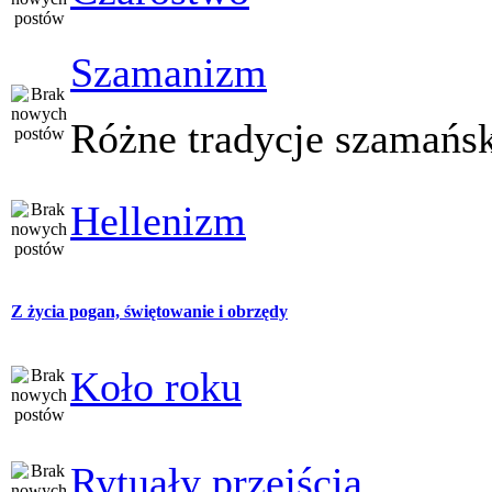
Szamanizm
Różne tradycje szamańs
Hellenizm
Z życia pogan, świętowanie i obrzędy
Koło roku
Rytuały przejścia