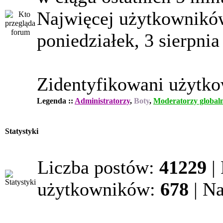
Najwięcej użytkowników
poniedziałek, 3 sierpnia
Zidentyfikowani użytk
Legenda ::
Administratorzy
,
Boty
,
Moderatorzy globaln
Statystyki
Liczba postów:
41229
|
użytkowników:
678
| N