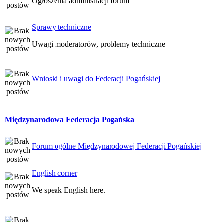
Ogłoszenia administracji forum
Sprawy techniczne
Uwagi moderatorów, problemy techniczne
Wnioski i uwagi do Federacji Pogańskiej
Międzynarodowa Federacja Pogańska
Forum ogólne Międzynarodowej Federacji Pogańskiej
English corner
We speak English here.