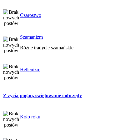
Czarostwo
Szamanizm
Różne tradycje szamańskie
Hellenizm
Z życia pogan, świętowanie i obrzędy
Koło roku