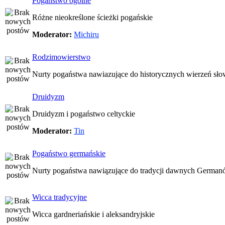
Pogaństwo ogólne
Różne nieokreślone ścieżki pogańskie
Moderator:
Michiru
Rodzimowierstwo
Nurty pogaństwa nawiazujące do historycznych wierzeń sło
Druidyzm
Druidyzm i pogaństwo celtyckie
Moderator:
Tin
Pogaństwo germańskie
Nurty pogaństwa nawiązujące do tradycji dawnych Germa
Wicca tradycyjne
Wicca gardneriańskie i aleksandryjskie