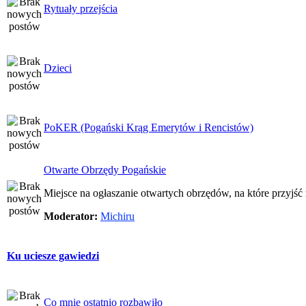
Rytuały przejścia
Dzieci
PoKER (Pogański Krąg Emerytów i Rencistów)
Otwarte Obrzędy Pogańskie
Miejsce na ogłaszanie otwartych obrzędów, na które przyjś
Moderator:
Michiru
Ku uciesze gawiedzi
Co mnie ostatnio rozbawiło