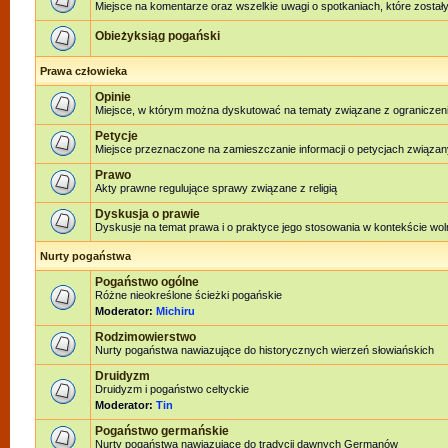
Miejsce na komentarze oraz wszelkie uwagi o spotkaniach, które zostały
Obieżyksiąg pogański
Prawa człowieka
Opinie
Miejsce, w którym można dyskutować na tematy związane z ograniczen
Petycje
Miejsce przeznaczone na zamieszczanie informacji o petycjach związan
Prawo
Akty prawne regulujące sprawy związane z religią
Dyskusja o prawie
Dyskusje na temat prawa i o praktyce jego stosowania w kontekście woln
Nurty pogaństwa
Pogaństwo ogólne
Różne nieokreślone ścieżki pogańskie
Moderator:
Michiru
Rodzimowierstwo
Nurty pogaństwa nawiazujące do historycznych wierzeń słowiańskich
Druidyzm
Druidyzm i pogaństwo celtyckie
Moderator:
Tin
Pogaństwo germańskie
Nurty pogaństwa nawiązujące do tradycji dawnych Germanów