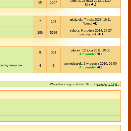
sobota, 25 maja 2013, 23:30
55
1367
Mia
niedziela, 7 maja 2023, 19:11
7
109
Wend
sobota, 6 grudnia 2014, 17:27
280
5336
Epikurejczyk
wtorek, 12 lipca 2011, 10:30
8
369
Amvaradel
poniedziałek, 6 września 2010, 08:00
lądów wyznawców
4
5
Amvaradel
Wszystkie czasy w strefie UTC + 2 [
czas letni (DST)
]