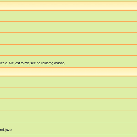
cie. Nie jest to miejsce na reklamę własną.
ękniejsze