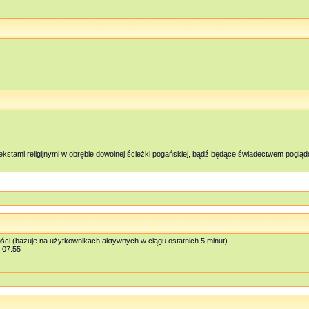
kstami religijnymi w obrębie dowolnej ścieżki pogańskiej, bądź będące świadectwem pog
ości (bazuje na użytkownikach aktywnych w ciągu ostatnich 5 minut)
, 07:55