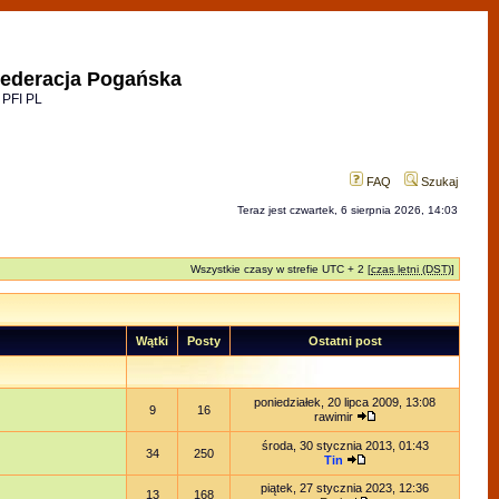
ederacja Pogańska
 PFI PL
FAQ
Szukaj
Teraz jest czwartek, 6 sierpnia 2026, 14:03
Wszystkie czasy w strefie UTC + 2 [
czas letni (DST)
]
Wątki
Posty
Ostatni post
poniedziałek, 20 lipca 2009, 13:08
9
16
rawimir
środa, 30 stycznia 2013, 01:43
34
250
Tin
piątek, 27 stycznia 2023, 12:36
13
168