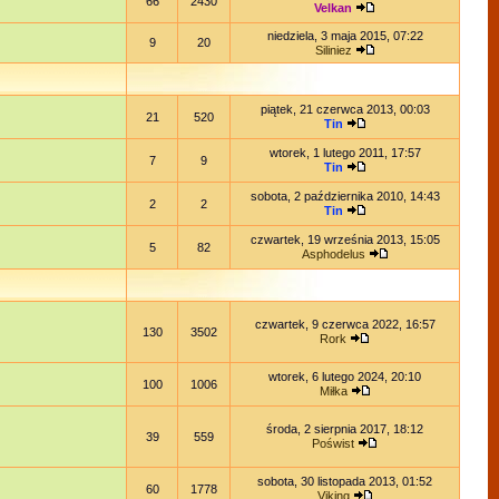
66
2430
Velkan
niedziela, 3 maja 2015, 07:22
9
20
Siliniez
piątek, 21 czerwca 2013, 00:03
21
520
Tin
wtorek, 1 lutego 2011, 17:57
7
9
Tin
sobota, 2 października 2010, 14:43
2
2
Tin
czwartek, 19 września 2013, 15:05
5
82
Asphodelus
czwartek, 9 czerwca 2022, 16:57
130
3502
Rork
wtorek, 6 lutego 2024, 20:10
100
1006
Miłka
środa, 2 sierpnia 2017, 18:12
39
559
Poświst
sobota, 30 listopada 2013, 01:52
60
1778
Viking