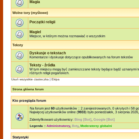
Magia
Wolne tory (myślowe)
Początki religii
Magiel
Miejsce, w którym można rozmawiać o wszystkim
Teksty
Dyskusje o tekstach
Komentarze i dyskusje dotyczące opublikowanych na forum tekstów
Teksty - źródła
W tym miejscu mogą być zamieszczane teksty będące bądź uznanymi te
różnych religii pogańskich.
Usuń wszystkie ciasteczka
|
Ekipa
Strona główna forum
Kto przegląda forum
Na forum jest
60
użytkowników :: 2 zarejestrowanych, 0 ukrytych i 58 g
Najwięcej użytkowników online (
9933
) było poniedziałek, 3 sierpnia 2026
Zidentyfikowani użytkownicy:
Bing [Bot]
,
Google [Bot]
Legenda ::
Administratorzy
,
Boty
,
Moderatorzy globalni
Statystyki