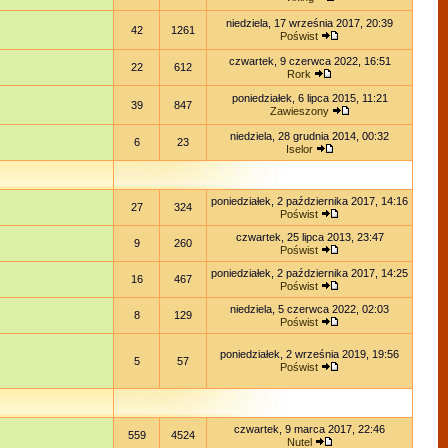
niedziela, 17 września 2017, 20:39
42
1261
Poświst
czwartek, 9 czerwca 2022, 16:51
22
612
Rork
poniedziałek, 6 lipca 2015, 11:21
39
847
Zawieszony
niedziela, 28 grudnia 2014, 00:32
6
23
Iselor
poniedziałek, 2 października 2017, 14:16
27
324
Poświst
czwartek, 25 lipca 2013, 23:47
9
260
Poświst
poniedziałek, 2 października 2017, 14:25
16
467
Poświst
niedziela, 5 czerwca 2022, 02:03
8
129
Poświst
poniedziałek, 2 września 2019, 19:56
5
57
Poświst
czwartek, 9 marca 2017, 22:46
559
4524
Nutel