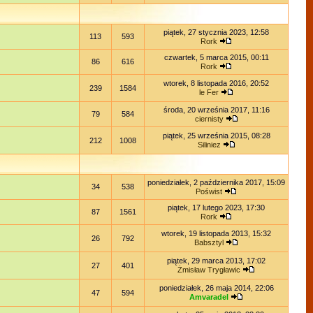
piątek, 27 stycznia 2023, 12:58
113
593
Rork
czwartek, 5 marca 2015, 00:11
86
616
Rork
wtorek, 8 listopada 2016, 20:52
239
1584
le Fer
środa, 20 września 2017, 11:16
79
584
ciernisty
piątek, 25 września 2015, 08:28
212
1008
Siliniez
poniedziałek, 2 października 2017, 15:09
34
538
Poświst
piątek, 17 lutego 2023, 17:30
87
1561
Rork
wtorek, 19 listopada 2013, 15:32
26
792
Babsztyl
piątek, 29 marca 2013, 17:02
27
401
Żmisław Trygławic
poniedziałek, 26 maja 2014, 22:06
47
594
Amvaradel