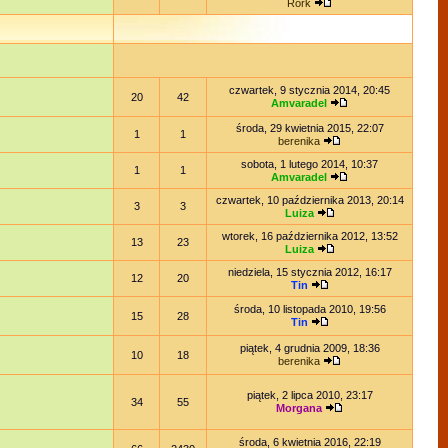
Rork
czwartek, 9 stycznia 2014, 20:45
20
42
Amvaradel
środa, 29 kwietnia 2015, 22:07
1
1
berenika
sobota, 1 lutego 2014, 10:37
1
1
Amvaradel
czwartek, 10 października 2013, 20:14
3
3
Luiza
wtorek, 16 października 2012, 13:52
13
23
Luiza
niedziela, 15 stycznia 2012, 16:17
12
20
Tin
środa, 10 listopada 2010, 19:56
15
28
Tin
piątek, 4 grudnia 2009, 18:36
10
18
berenika
piątek, 2 lipca 2010, 23:17
34
55
Morgana
środa, 6 kwietnia 2016, 22:19