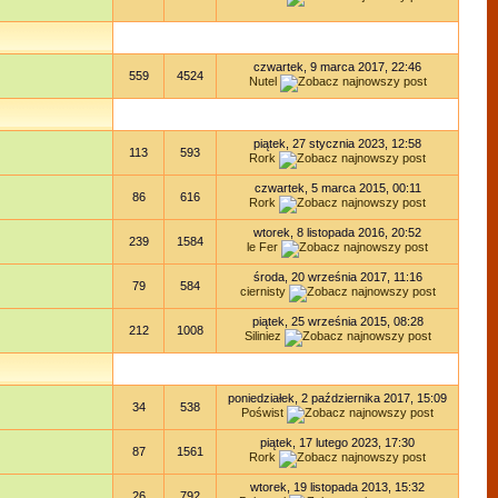
czwartek, 9 marca 2017, 22:46
559
4524
Nutel
piątek, 27 stycznia 2023, 12:58
113
593
Rork
czwartek, 5 marca 2015, 00:11
86
616
Rork
wtorek, 8 listopada 2016, 20:52
239
1584
le Fer
środa, 20 września 2017, 11:16
79
584
ciernisty
piątek, 25 września 2015, 08:28
212
1008
Siliniez
poniedziałek, 2 października 2017, 15:09
34
538
Poświst
piątek, 17 lutego 2023, 17:30
87
1561
Rork
wtorek, 19 listopada 2013, 15:32
26
792