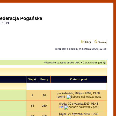
ederacja Pogańska
 PFI PL
FAQ
Szukaj
Teraz jest niedziela, 9 sierpnia 2026, 12:46
Wszystkie czasy w strefie UTC + 2 [
czas letni (DST)
]
Wątki
Posty
Ostatni post
poniedziałek, 20 lipca 2009, 13:08
9
16
rawimir
środa, 30 stycznia 2013, 01:43
34
250
Tin
piątek, 27 stycznia 2023, 12:36