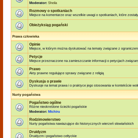
Moderator:
Sheila
Rozmowy o spotkaniach
Miejsce na komentarze oraz wszelkie uwagi o spotkaniach, które zostały
Obieżyksiąg pogański
Prawa człowieka
Opinie
Miejsce, w którym można dyskutować na tematy związane z ograniczen
Petycje
Miejsce przeznaczone na zamieszczanie informacji o petycjach związan
Prawo
Akty prawne regulujące sprawy związane z religią
Dyskusja o prawie
Dyskusje na temat prawa i o praktyce jego stosowania w kontekście woln
Nurty pogaństwa
Pogaństwo ogólne
Różne nieokreślone ścieżki pogańskie
Moderator:
Michiru
Rodzimowierstwo
Nurty pogaństwa nawiazujące do historycznych wierzeń słowiańskich
Druidyzm
Druidyzm i pogaństwo celtyckie