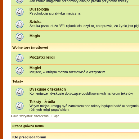
Jak zrobić magiczne przedmioty albo po prostu przydatne rzeczy
Duszologia
Psychologia a praktyka magiczna
Sztuka
Sztuka przez duże "S" i rękodzieło, czyli to, co sprawia, że życie jest pi
Magia
Wolne tory (myślowe)
Początki religii
Magiel
Miejsce, w którym można rozmawiać o wszystkim
Teksty
Dyskusje o tekstach
Komentarze i dyskusje dotyczące opublikowanych na forum tekstów
Teksty - źródła
W tym miejscu mogą być zamieszczane teksty będące bądź uznanymi te
różnych religii pogańskich.
Usuń wszystkie ciasteczka
|
Ekipa
Strona główna forum
Kto przegląda forum