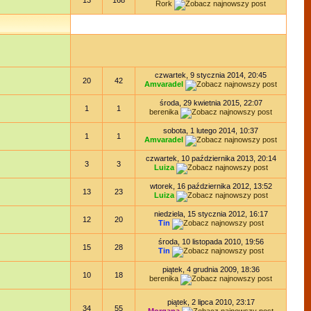
13
168
Rork
czwartek, 9 stycznia 2014, 20:45
20
42
Amvaradel
środa, 29 kwietnia 2015, 22:07
1
1
berenika
sobota, 1 lutego 2014, 10:37
1
1
Amvaradel
czwartek, 10 października 2013, 20:14
3
3
Luiza
wtorek, 16 października 2012, 13:52
13
23
Luiza
niedziela, 15 stycznia 2012, 16:17
12
20
Tin
środa, 10 listopada 2010, 19:56
15
28
Tin
piątek, 4 grudnia 2009, 18:36
10
18
berenika
piątek, 2 lipca 2010, 23:17
34
55