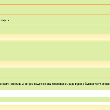
ękniejsze
kstami religijnymi w obrębie dowolnej ścieżki pogańskiej, bądź będące świadectwem pog