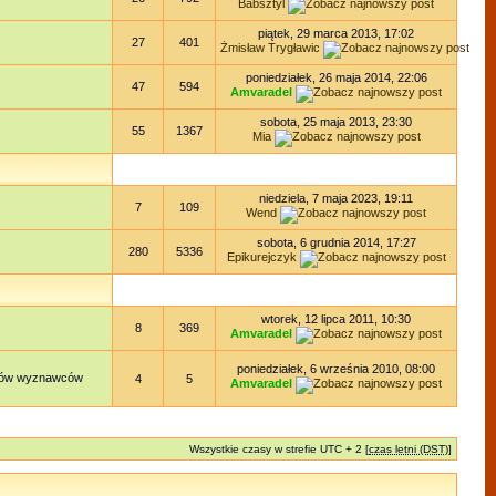
Babsztyl
piątek, 29 marca 2013, 17:02
27
401
Żmisław Trygławic
poniedziałek, 26 maja 2014, 22:06
47
594
Amvaradel
sobota, 25 maja 2013, 23:30
55
1367
Mia
niedziela, 7 maja 2023, 19:11
7
109
Wend
sobota, 6 grudnia 2014, 17:27
280
5336
Epikurejczyk
wtorek, 12 lipca 2011, 10:30
8
369
Amvaradel
poniedziałek, 6 września 2010, 08:00
lądów wyznawców
4
5
Amvaradel
Wszystkie czasy w strefie UTC + 2 [
czas letni (DST)
]