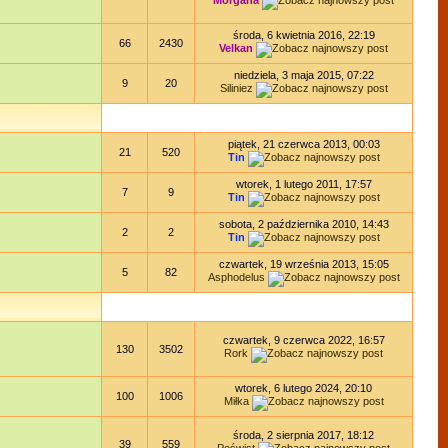
Morgana
środa, 6 kwietnia 2016, 22:19
66
2430
Velkan
niedziela, 3 maja 2015, 07:22
9
20
Siliniez
piątek, 21 czerwca 2013, 00:03
21
520
Tin
wtorek, 1 lutego 2011, 17:57
7
9
Tin
sobota, 2 października 2010, 14:43
2
2
Tin
czwartek, 19 września 2013, 15:05
5
82
Asphodelus
czwartek, 9 czerwca 2022, 16:57
130
3502
Rork
wtorek, 6 lutego 2024, 20:10
100
1006
Miłka
środa, 2 sierpnia 2017, 18:12
39
559