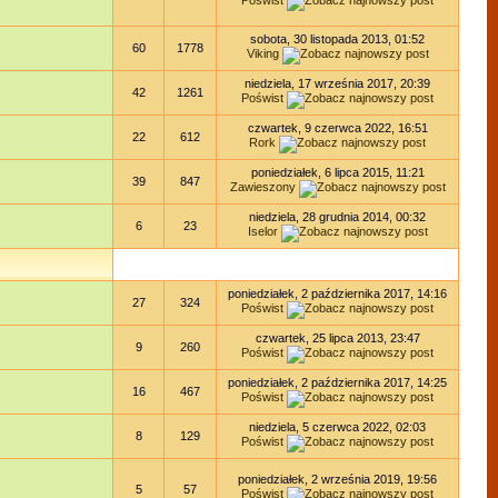
Poświst
sobota, 30 listopada 2013, 01:52
60
1778
Viking
niedziela, 17 września 2017, 20:39
42
1261
Poświst
czwartek, 9 czerwca 2022, 16:51
22
612
Rork
poniedziałek, 6 lipca 2015, 11:21
39
847
Zawieszony
niedziela, 28 grudnia 2014, 00:32
6
23
Iselor
poniedziałek, 2 października 2017, 14:16
27
324
Poświst
czwartek, 25 lipca 2013, 23:47
9
260
Poświst
poniedziałek, 2 października 2017, 14:25
16
467
Poświst
niedziela, 5 czerwca 2022, 02:03
8
129
Poświst
poniedziałek, 2 września 2019, 19:56
5
57
Poświst