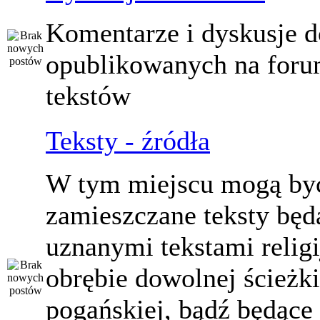
Komentarze i dyskusje d
opublikowanych na for
tekstów
Teksty - źródła
W tym miejscu mogą by
zamieszczane teksty będ
uznanymi tekstami relig
obrębie dowolnej ścieżki
pogańskiej, bądź będące