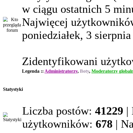
w ciągu ostatnich 5 min
Najwięcej użytkowników
poniedziałek, 3 sierpnia
Zidentyfikowani użytk
Legenda ::
Administratorzy
,
Boty
,
Moderatorzy globaln
Statystyki
Liczba postów:
41229
|
użytkowników:
678
| N