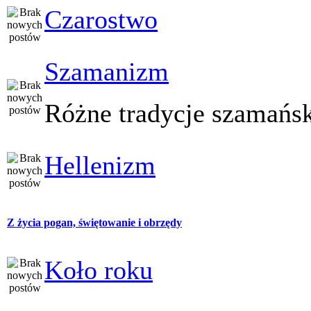
Czarostwo
Szamanizm
Różne tradycje szamańs
Hellenizm
Z życia pogan, świętowanie i obrzędy
Koło roku