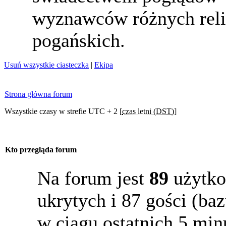
wyznawców różnych reli
pogańskich.
Usuń wszystkie ciasteczka
|
Ekipa
Strona główna forum
Wszystkie czasy w strefie UTC + 2 [
czas letni (DST)
]
Kto przegląda forum
Na forum jest
89
użytko
ukrytych i 87 gości (b
w ciągu ostatnich 5 min