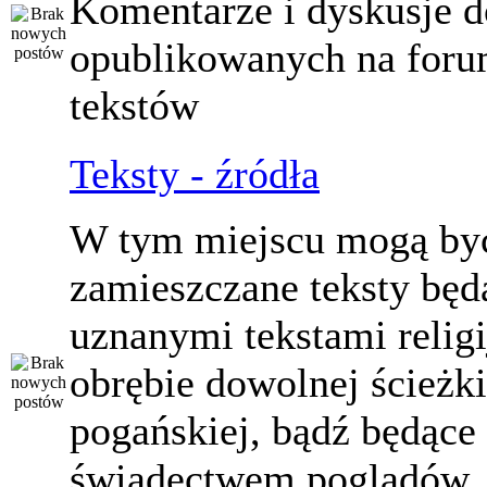
Komentarze i dyskusje d
opublikowanych na for
tekstów
Teksty - źródła
W tym miejscu mogą by
zamieszczane teksty będ
uznanymi tekstami relig
obrębie dowolnej ścieżki
pogańskiej, bądź będące
świadectwem poglądów