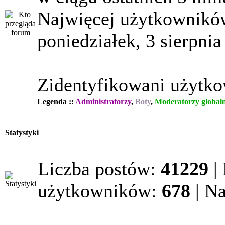
Najwięcej użytkowników
poniedziałek, 3 sierpnia
Zidentyfikowani użytk
Legenda ::
Administratorzy
,
Boty
,
Moderatorzy globaln
Statystyki
Liczba postów:
41229
|
użytkowników:
678
| N