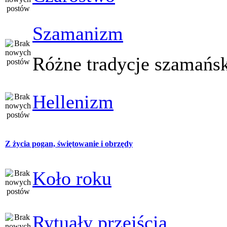
Szamanizm
Różne tradycje szamańs
Hellenizm
Z życia pogan, świętowanie i obrzędy
Koło roku
Rytuały przejścia