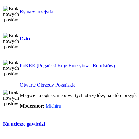
Rytuały przejścia
Dzieci
PoKER (Pogański Krąg Emerytów i Rencistów)
Otwarte Obrzędy Pogańskie
Miejsce na ogłaszanie otwartych obrzędów, na które przyjś
Moderator:
Michiru
Ku uciesze gawiedzi