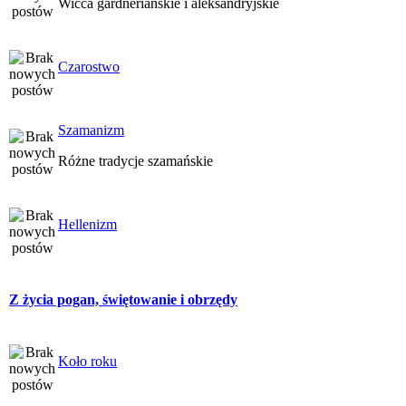
Wicca gardneriańskie i aleksandryjskie
Czarostwo
Szamanizm
Różne tradycje szamańskie
Hellenizm
Z życia pogan, świętowanie i obrzędy
Koło roku