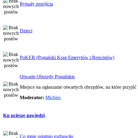
Rytuały przejścia
Dzieci
PoKER (Pogański Krąg Emerytów i Rencistów)
Otwarte Obrzędy Pogańskie
Miejsce na ogłaszanie otwartych obrzędów, na które przyjś
Moderator:
Michiru
Ku uciesze gawiedzi
Co mnie ostatnio rozbawiło