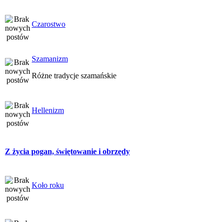
Czarostwo
Szamanizm
Różne tradycje szamańskie
Hellenizm
Z życia pogan, świętowanie i obrzędy
Koło roku