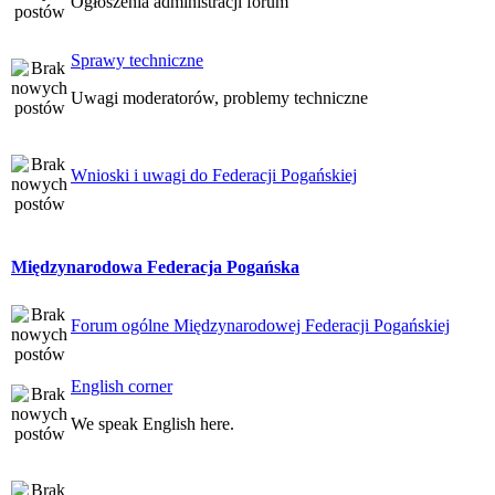
Ogłoszenia administracji forum
Sprawy techniczne
Uwagi moderatorów, problemy techniczne
Wnioski i uwagi do Federacji Pogańskiej
Międzynarodowa Federacja Pogańska
Forum ogólne Międzynarodowej Federacji Pogańskiej
English corner
We speak English here.