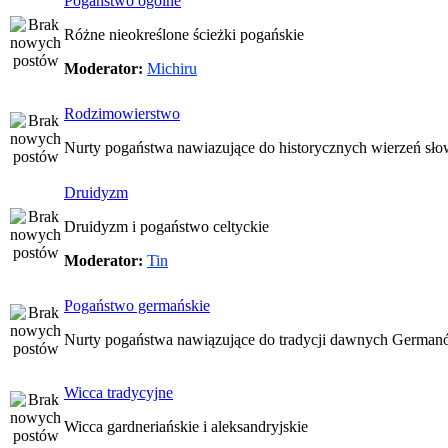
Pogaństwo ogólne
Różne nieokreślone ścieżki pogańskie
Moderator:
Michiru
Rodzimowierstwo
Nurty pogaństwa nawiazujące do historycznych wierzeń sło
Druidyzm
Druidyzm i pogaństwo celtyckie
Moderator:
Tin
Pogaństwo germańskie
Nurty pogaństwa nawiązujące do tradycji dawnych Germa
Wicca tradycyjne
Wicca gardneriańskie i aleksandryjskie