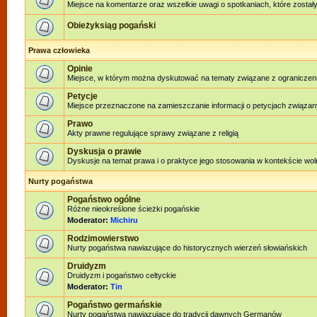
Miejsce na komentarze oraz wszelkie uwagi o spotkaniach, które zostały
Obieżyksiąg pogański
Prawa człowieka
Opinie
Miejsce, w którym można dyskutować na tematy związane z ograniczen
Petycje
Miejsce przeznaczone na zamieszczanie informacji o petycjach związan
Prawo
Akty prawne regulujące sprawy związane z religią
Dyskusja o prawie
Dyskusje na temat prawa i o praktyce jego stosowania w kontekście woln
Nurty pogaństwa
Pogaństwo ogólne
Różne nieokreślone ścieżki pogańskie
Moderator:
Michiru
Rodzimowierstwo
Nurty pogaństwa nawiazujące do historycznych wierzeń słowiańskich
Druidyzm
Druidyzm i pogaństwo celtyckie
Moderator:
Tin
Pogaństwo germańskie
Nurty pogaństwa nawiązujące do tradycji dawnych Germanów