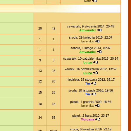
Rork
czwartek, 9 stycznia 2014, 20:45
20
42
Amvaradel
środa, 29 kwietnia 2015, 22:07
1
1
berenika
sobota, 1 lutego 2014, 10:37
1
1
Amvaradel
czwartek, 10 października 2013, 20:14
3
3
Luiza
wtorek, 16 października 2012, 13:52
13
23
Luiza
niedziela, 15 stycznia 2012, 16:17
12
20
Tin
środa, 10 listopada 2010, 19:56
15
28
Tin
piątek, 4 grudnia 2009, 18:36
10
18
berenika
piątek, 2 lipca 2010, 23:17
34
55
Morgana
środa, 6 kwietnia 2016, 22:19