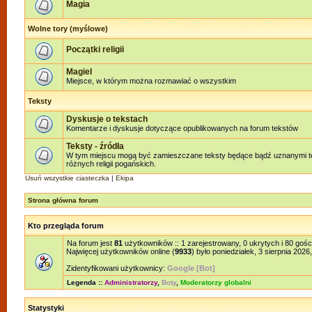
Magia
Wolne tory (myślowe)
Początki religii
Magiel
Miejsce, w którym można rozmawiać o wszystkim
Teksty
Dyskusje o tekstach
Komentarze i dyskusje dotyczące opublikowanych na forum tekstów
Teksty - źródła
W tym miejscu mogą być zamieszczane teksty będące bądź uznanymi te
różnych religii pogańskich.
Usuń wszystkie ciasteczka
|
Ekipa
Strona główna forum
Kto przegląda forum
Na forum jest
81
użytkowników :: 1 zarejestrowany, 0 ukrytych i 80 gośc
Najwięcej użytkowników online (
9933
) było poniedziałek, 3 sierpnia 2026
Zidentyfikowani użytkownicy:
Google [Bot]
Legenda ::
Administratorzy
,
Boty
,
Moderatorzy globalni
Statystyki