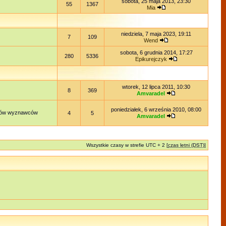
sobota, 25 maja 2013, 23:30
55
1367
Mia
niedziela, 7 maja 2023, 19:11
7
109
Wend
sobota, 6 grudnia 2014, 17:27
280
5336
Epikurejczyk
wtorek, 12 lipca 2011, 10:30
8
369
Amvaradel
poniedziałek, 6 września 2010, 08:00
lądów wyznawców
4
5
Amvaradel
Wszystkie czasy w strefie UTC + 2 [
czas letni (DST)
]