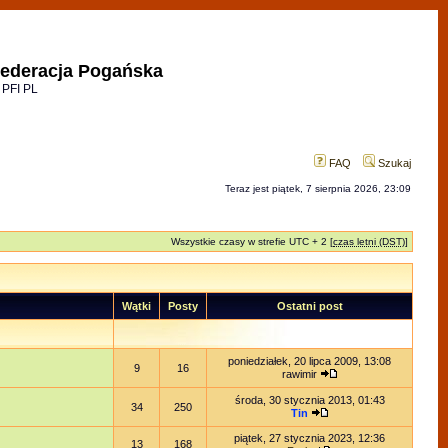
ederacja Pogańska
 PFI PL
FAQ
Szukaj
Teraz jest piątek, 7 sierpnia 2026, 23:09
Wszystkie czasy w strefie UTC + 2 [
czas letni (DST)
]
Wątki
Posty
Ostatni post
poniedziałek, 20 lipca 2009, 13:08
9
16
rawimir
środa, 30 stycznia 2013, 01:43
34
250
Tin
piątek, 27 stycznia 2023, 12:36
13
168