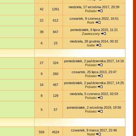
niedziela, 17 września 2017, 20:39
42
1261
Poświst
czwartek, 9 czerwca 2022, 16:51
22
612
Rork
poniedziałek, 6 lipca 2015, 11:21
39
847
Zawieszony
niedziela, 28 grudnia 2014, 00:32
6
23
Iselor
poniedziałek, 2 października 2017, 14:16
27
324
Poświst
czwartek, 25 lipca 2013, 23:47
9
260
Poświst
poniedziałek, 2 października 2017, 14:25
16
467
Poświst
niedziela, 5 czerwca 2022, 02:03
8
129
Poświst
poniedziałek, 2 września 2019, 19:56
5
57
Poświst
czwartek, 9 marca 2017, 22:46
559
4524
Nutel