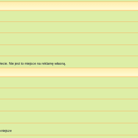
cie. Nie jest to miejsce na reklamę własną.
ękniejsze