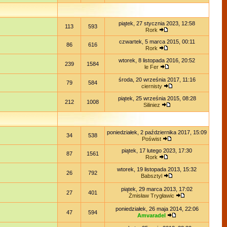
piątek, 27 stycznia 2023, 12:58
113
593
Rork
czwartek, 5 marca 2015, 00:11
86
616
Rork
wtorek, 8 listopada 2016, 20:52
239
1584
le Fer
środa, 20 września 2017, 11:16
79
584
ciernisty
piątek, 25 września 2015, 08:28
212
1008
Siliniez
poniedziałek, 2 października 2017, 15:09
34
538
Poświst
piątek, 17 lutego 2023, 17:30
87
1561
Rork
wtorek, 19 listopada 2013, 15:32
26
792
Babsztyl
piątek, 29 marca 2013, 17:02
27
401
Żmisław Trygławic
poniedziałek, 26 maja 2014, 22:06
47
594
Amvaradel