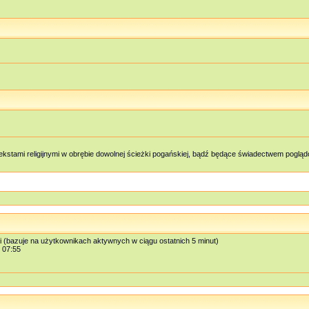
kstami religijnymi w obrębie dowolnej ścieżki pogańskiej, bądź będące świadectwem pog
i (bazuje na użytkownikach aktywnych w ciągu ostatnich 5 minut)
, 07:55