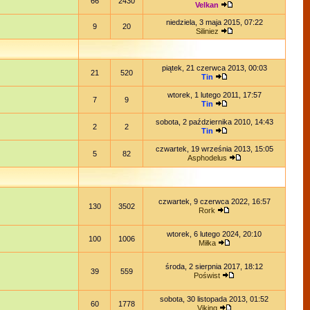
66
2430
Velkan
niedziela, 3 maja 2015, 07:22
9
20
Siliniez
piątek, 21 czerwca 2013, 00:03
21
520
Tin
wtorek, 1 lutego 2011, 17:57
7
9
Tin
sobota, 2 października 2010, 14:43
2
2
Tin
czwartek, 19 września 2013, 15:05
5
82
Asphodelus
czwartek, 9 czerwca 2022, 16:57
130
3502
Rork
wtorek, 6 lutego 2024, 20:10
100
1006
Miłka
środa, 2 sierpnia 2017, 18:12
39
559
Poświst
sobota, 30 listopada 2013, 01:52
60
1778
Viking