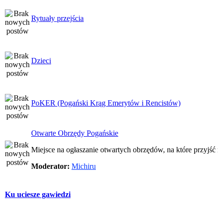
Rytuały przejścia
Dzieci
PoKER (Pogański Krąg Emerytów i Rencistów)
Otwarte Obrzędy Pogańskie
Miejsce na ogłaszanie otwartych obrzędów, na które przyjś
Moderator:
Michiru
Ku uciesze gawiedzi