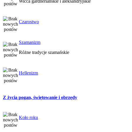
Wicca gardneriańskie i aleksandryjskie
Czarostwo
Szamanizm
Różne tradycje szamańskie
Hellenizm
Z życia pogan, świętowanie i obrzędy
Koło roku