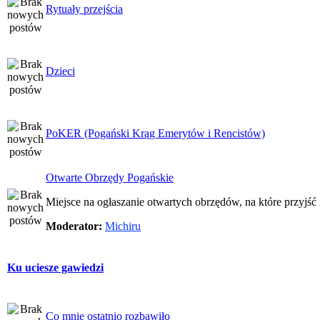
Rytuały przejścia
Dzieci
PoKER (Pogański Krąg Emerytów i Rencistów)
Otwarte Obrzędy Pogańskie
Miejsce na ogłaszanie otwartych obrzędów, na które przyjś
Moderator:
Michiru
Ku uciesze gawiedzi
Co mnie ostatnio rozbawiło