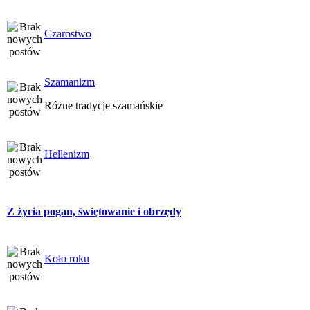
Czarostwo
Szamanizm
Różne tradycje szamańskie
Hellenizm
Z życia pogan, świętowanie i obrzędy
Koło roku