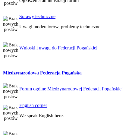
Ogłoszenia administracji forum
Sprawy techniczne
Uwagi moderatorów, problemy techniczne
Wnioski i uwagi do Federacji Pogańskiej
Międzynarodowa Federacja Pogańska
Forum ogólne Międzynarodowej Federacji Pogańskiej
English corner
We speak English here.