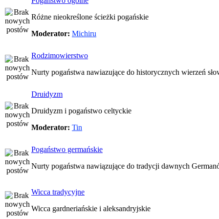
Pogaństwo ogólne
Różne nieokreślone ścieżki pogańskie
Moderator:
Michiru
Rodzimowierstwo
Nurty pogaństwa nawiazujące do historycznych wierzeń sło
Druidyzm
Druidyzm i pogaństwo celtyckie
Moderator:
Tin
Pogaństwo germańskie
Nurty pogaństwa nawiązujące do tradycji dawnych Germa
Wicca tradycyjne
Wicca gardneriańskie i aleksandryjskie