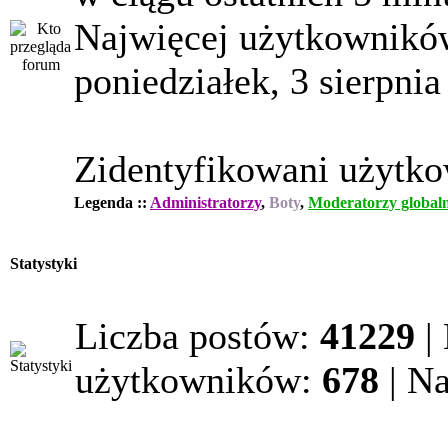
Najwięcej użytkowników
poniedziałek, 3 sierpnia
Zidentyfikowani użytk
Legenda ::
Administratorzy
,
Boty
,
Moderatorzy globaln
Statystyki
Liczba postów:
41229
|
użytkowników:
678
| N