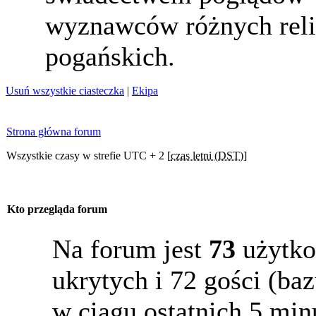
wyznawców różnych reli
pogańskich.
Usuń wszystkie ciasteczka
|
Ekipa
Strona główna forum
Wszystkie czasy w strefie UTC + 2 [
czas letni (DST)
]
Kto przegląda forum
Na forum jest
73
użytko
ukrytych i 72 gości (b
w ciągu ostatnich 5 min