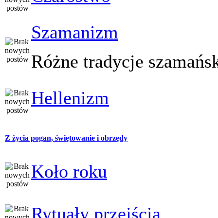
Szamanizm
Różne tradycje szamańs
Hellenizm
Z życia pogan, świętowanie i obrzędy
Koło roku
Rytuały przejścia