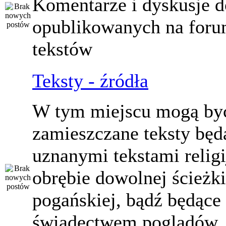
Komentarze i dyskusje d
opublikowanych na for
tekstów
Teksty - źródła
W tym miejscu mogą by
zamieszczane teksty będ
uznanymi tekstami relig
obrębie dowolnej ścieżki
pogańskiej, bądź będące
świadectwem poglądów