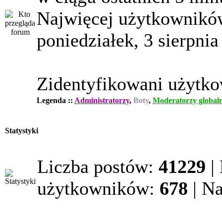
Najwięcej użytkowników
poniedziałek, 3 sierpnia
Zidentyfikowani użytk
Legenda ::
Administratorzy
,
Boty
,
Moderatorzy globaln
Statystyki
Liczba postów:
41229
|
użytkowników:
678
| N