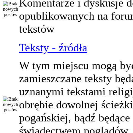
Komentarze i dyskusje d
opublikowanych na for
tekstów
Teksty - źródła
W tym miejscu mogą by
zamieszczane teksty będ
uznanymi tekstami relig
obrębie dowolnej ścieżki
pogańskiej, bądź będące
świadectwem poglądów