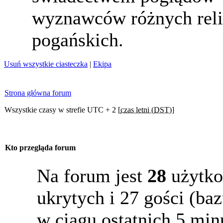
wyznawców różnych reli
pogańskich.
Usuń wszystkie ciasteczka
|
Ekipa
Strona główna forum
Wszystkie czasy w strefie UTC + 2 [
czas letni (DST)
]
Kto przegląda forum
Na forum jest
28
użytko
ukrytych i 27 gości (b
w ciągu ostatnich 5 min