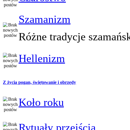
Szamanizm
Różne tradycje szamańs
Hellenizm
Z życia pogan, świętowanie i obrzędy
Koło roku
Rytuały przejścia