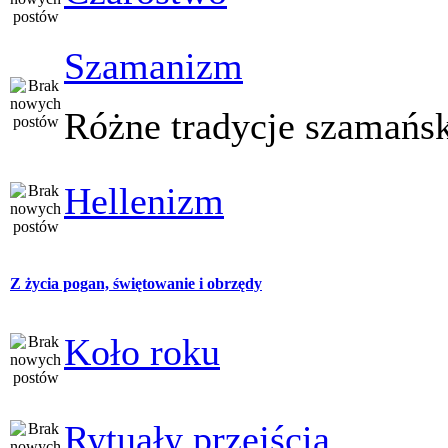
Szamanizm
Różne tradycje szamańs
Hellenizm
Z życia pogan, świętowanie i obrzędy
Koło roku
Rytuały przejścia