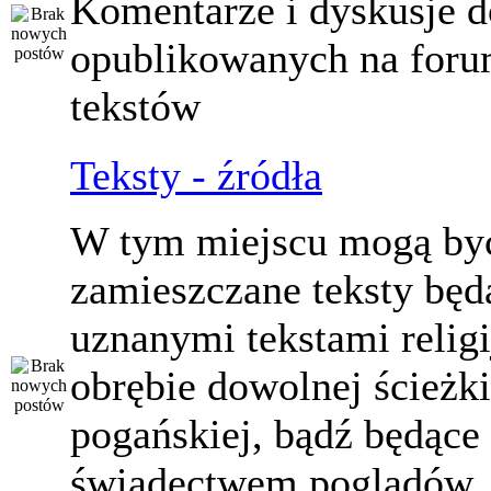
Komentarze i dyskusje d
opublikowanych na for
tekstów
Teksty - źródła
W tym miejscu mogą by
zamieszczane teksty będ
uznanymi tekstami relig
obrębie dowolnej ścieżki
pogańskiej, bądź będące
świadectwem poglądów