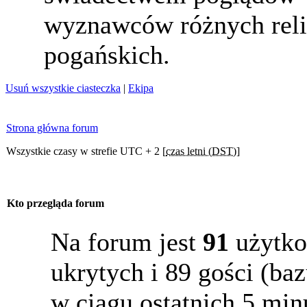
wyznawców różnych reli
pogańskich.
Usuń wszystkie ciasteczka
|
Ekipa
Strona główna forum
Wszystkie czasy w strefie UTC + 2 [
czas letni (DST)
]
Kto przegląda forum
Na forum jest
91
użytko
ukrytych i 89 gości (b
w ciągu ostatnich 5 min