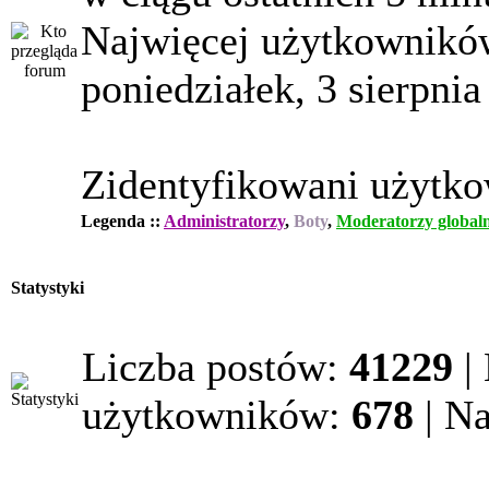
Najwięcej użytkowników
poniedziałek, 3 sierpnia
Zidentyfikowani użytk
Legenda ::
Administratorzy
,
Boty
,
Moderatorzy globaln
Statystyki
Liczba postów:
41229
|
użytkowników:
678
| N