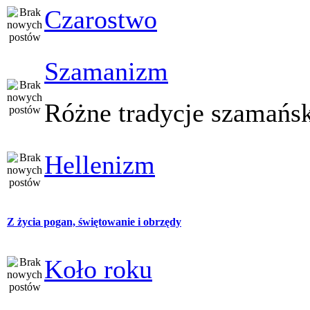
Czarostwo
Szamanizm
Różne tradycje szamańs
Hellenizm
Z życia pogan, świętowanie i obrzędy
Koło roku