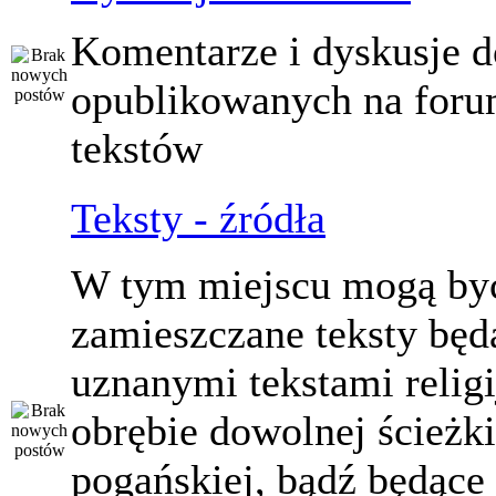
Komentarze i dyskusje d
opublikowanych na for
tekstów
Teksty - źródła
W tym miejscu mogą by
zamieszczane teksty będ
uznanymi tekstami relig
obrębie dowolnej ścieżki
pogańskiej, bądź będące