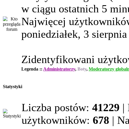
w ciągu ostatnich 5 min
Najwięcej użytkowników
poniedziałek, 3 sierpnia
Zidentyfikowani użytk
Legenda ::
Administratorzy
,
Boty
,
Moderatorzy globaln
Statystyki
Liczba postów:
41229
|
użytkowników:
678
| N